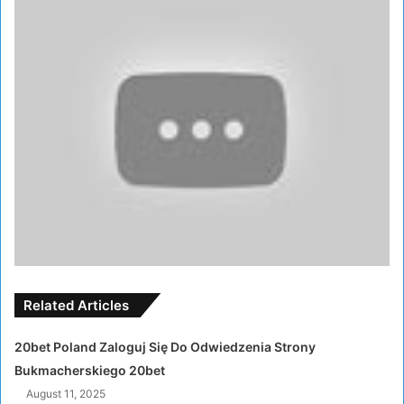
Related Articles
20bet Poland Zaloguj Się Do Odwiedzenia Strony
Bukmacherskiego 20bet
August 11, 2025