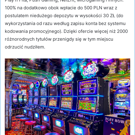
100% na dodatkowo obok wpłacie do 500 PLN wraz z
postulatem niedużego depozytu w wysokości 30 ZŁ (do
wykorzystania od razu według zapisu konta bez systemu
kodowania promocyjnego). Dzięki ofercie więcej niż 2000
różnorodnych tytułów przenigdy się w tym miejscu
odrzucić nudziłem.