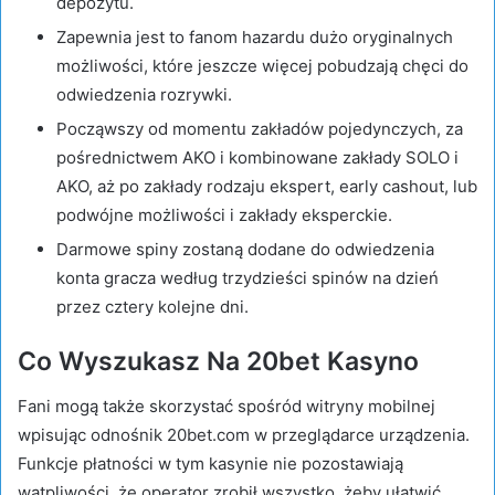
depozytu.
Zapewnia jest to fanom hazardu dużo oryginalnych
możliwości, które jeszcze więcej pobudzają chęci do
odwiedzenia rozrywki.
Począwszy od momentu zakładów pojedynczych, za
pośrednictwem AKO i kombinowane zakłady SOLO i
AKO, aż po zakłady rodzaju ekspert, early cashout, lub
podwójne możliwości i zakłady eksperckie.
Darmowe spiny zostaną dodane do odwiedzenia
konta gracza według trzydzieści spinów na dzień
przez cztery kolejne dni.
Co Wyszukasz Na 20bet Kasyno
Fani mogą także skorzystać spośród witryny mobilnej
wpisując odnośnik 20bet.com w przeglądarce urządzenia.
Funkcje płatności w tym kasynie nie pozostawiają
wątpliwości, że operator zrobił wszystko, żeby ułatwić