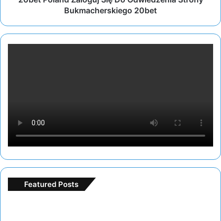
Bukmacherskiego 20bet
Featured Posts
F
r