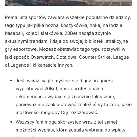
Pełna lista sportów zawiera wszelkie popularne dziedziny,
tego typu jak piłka nożna, koszykówka, hokej na lodzie,
baseball, kojec i siatkówka. 20Bet nadąża zbytnio
aktualnymi trendami i daje do swojej biblioteki atrakcyjne
gry esportowe. Możesz obstawiać tego typu rozrywki w
jaki sposób Overwatch, Dota dwa, Counter Strike, League
of Legends i kilkanaście innych.
Jeśli wciąż ciągle myślisz się, bądź pragniesz
wypróbować 20Bet, nasza profesjonalna
rekomendacja wydaje się znacznie faktycznie,
ponieważ nie zaakceptować znaleźliśmy tu zero, jakie
możliwości mogłoby Cię rozczarować.
Wszyscy fani mogą skorzystać wraz z tej samej
możności wypłaty, która została wybrana do wpłaty