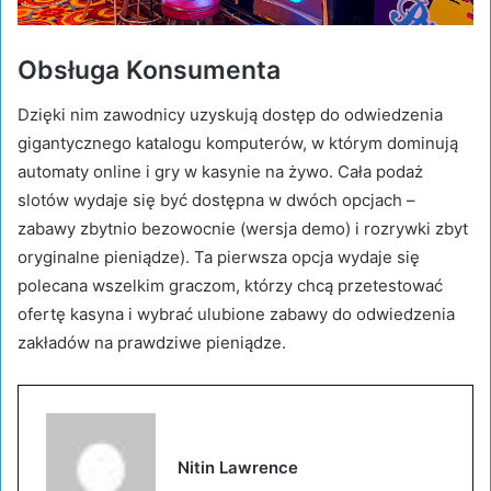
Obsługa Konsumenta
Dzięki nim zawodnicy uzyskują dostęp do odwiedzenia
gigantycznego katalogu komputerów, w którym dominują
automaty online i gry w kasynie na żywo. Cała podaż
slotów wydaje się być dostępna w dwóch opcjach –
zabawy zbytnio bezowocnie (wersja demo) i rozrywki zbyt
oryginalne pieniądze). Ta pierwsza opcja wydaje się
polecana wszelkim graczom, którzy chcą przetestować
ofertę kasyna i wybrać ulubione zabawy do odwiedzenia
zakładów na prawdziwe pieniądze.
Nitin Lawrence