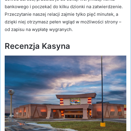
bankowego i poczekać do kilku dzionki na zatwierdzenie.
Przeczytanie naszej relacji zajmie tylko pięć minutek, a
dzięki niej otrzymasz pełen wgląd w możliwości strony –
od zapisu na wypłatę wygranych.
Recenzja Kasyna