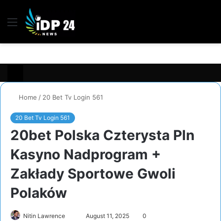
Menu
S
fo
Home
/
20 Bet Tv Login 561
20 Bet Tv Login 561
20bet Polska Czterysta Pln
Kasyno Nadprogram +
Zakłady Sportowe Gwoli
Polaków
Nitin Lawrence
S
August 11, 2025
0