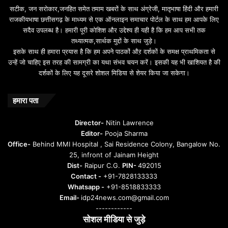
b
सटीक, जन सरोकार,जनहित समेत तमाम खबरों के साथ अंग्रेजी, मातृभाषा हिंदी और हमारी
e
राजकीयभाषा छत्तीसगढ़ के माध्यम से एक ऑनलाइन समाचार पोर्टल के साथ हम आपके लिए
d
सदैव उपलब्ध है। हमारी पूरी कोशिश और उद्देश्य ही यही है कि हम आप सभी तक
a
तथ्यात्मक,सार्थक मुद्दों के साथ जुड़े।
v
इसके साथ ही हमारा प्रयास है कि हम अपने पाठकों औऱ दर्शकों के समक्ष प्राथमिकता से
a
उन्हें जो चाहिए इस तरह की सामग्री का यथा संभव चयन करें। इसकी यह भी खाशियत है की
o
दर्शकों के लिए यह दूसरे शोशल मिडिया से शेयर किया जा सकेगा।
y
u
n
हमारा पता
t
u
Director-
Nitin Lawrence
r
Editor-
Pooja Sharma
u
Office-
Behind MMI Hospital , Sai Residence Colony, Bangalow No.
25, infront of Jainam Height
Dist-
Raipur C.G.
PIN-
492015
Contact -
+91-7828133333
Whatsapp -
+91-8518833333
Email-
idp24news.com@gmail.com
------------
सोशल मीडिया से जुड़े