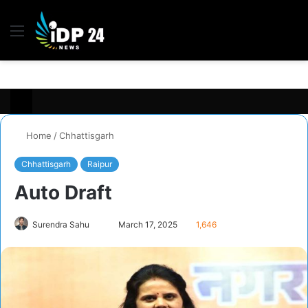
Menu
S
fo
Home
/
Chhattisgarh
Chhattisgarh
Raipur
Auto Draft
Send
Surendra Sahu
March 17, 2025
1,646
an
email