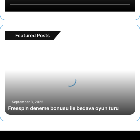
Featured Posts
F
r
e
e
s
p
i
n
d
September 3, 2025
Freespin deneme bonusu ile bedava oyun turu
e
n
e
m
e