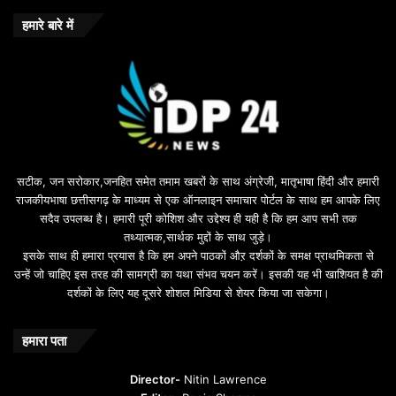
b
o
हमारे बारे में
n
u
s
u
i
l
e
b
सटीक, जन सरोकार,जनहित समेत तमाम खबरों के साथ अंग्रेजी, मातृभाषा हिंदी और हमारी
e
राजकीयभाषा छत्तीसगढ़ के माध्यम से एक ऑनलाइन समाचार पोर्टल के साथ हम आपके लिए
d
सदैव उपलब्ध है। हमारी पूरी कोशिश और उद्देश्य ही यही है कि हम आप सभी तक
a
तथ्यात्मक,सार्थक मुद्दों के साथ जुड़े।
v
इसके साथ ही हमारा प्रयास है कि हम अपने पाठकों औऱ दर्शकों के समक्ष प्राथमिकता से
a
उन्हें जो चाहिए इस तरह की सामग्री का यथा संभव चयन करें। इसकी यह भी खाशियत है की
o
दर्शकों के लिए यह दूसरे शोशल मिडिया से शेयर किया जा सकेगा।
y
u
n
हमारा पता
t
u
Director-
Nitin Lawrence
r