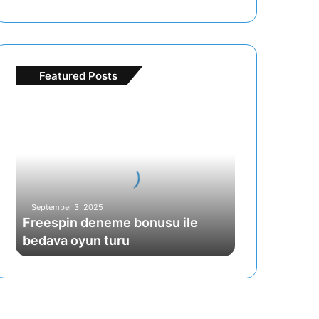
Featured Posts
Freespin
deneme
bonusu
ile
bedava
oyun
turu
September 3, 2025
Freespin deneme bonusu ile
bedava oyun turu