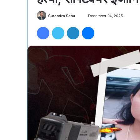
Send
Surendra Sahu
December 24, 2025
an
Facebook
Twitter
LinkedIn
Messenger
email