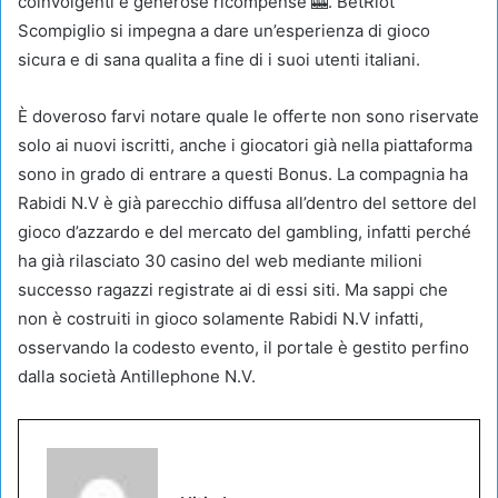
coinvolgenti e generose ricompense 🎰. BetRiot
Scompiglio si impegna a dare un’esperienza di gioco
sicura e di sana qualita a fine di i suoi utenti italiani.
È doveroso farvi notare quale le offerte non sono riservate
solo ai nuovi iscritti, anche i giocatori già nella piattaforma
sono in grado di entrare a questi Bonus. La compagnia ha
Rabidi N.V è già parecchio diffusa all’dentro del settore del
gioco d’azzardo e del mercato del gambling, infatti perché
ha già rilasciato 30 casino del web mediante milioni
successo ragazzi registrate ai di essi siti. Ma sappi che
non è costruiti in gioco solamente Rabidi N.V infatti,
osservando la codesto evento, il portale è gestito perfino
dalla società Antillephone N.V.