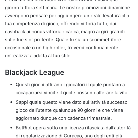
giorno tuttora settimana. Le nostre promozioni dinamiche
avvengono pensate per aggiungere un reale levatura alla
tua competenza di gioco, offrendo vittoria tutto, dai
cashback ai bonus vittoria ricarica, magro ai giri gratuiti
sulle tue slot preferite. Quale tu sia un scommettitore
occasionale o un high roller, troverai continuamente
un’realizzata adatta al tuo stile.
Blackjack League
Questi giochi attirano i giocatori il quale puntano a
accaparrarsi vincite il quale possono alterare la vita.
Sappi quale questo viene dato sull’attività successo
gioco dell’utente qualunque 90 giorni e che viene
aggiornato dunque con cadenza trimestrale.
BetRiot opera sotto una licenza rilasciata dall’autorità
di regolarizzazione di Curacao, uno degli enti più