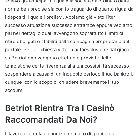
Volevo già anticiparti il quale la società ha ordinato delle
norme ben precise sia con lo traguardo di quanto riguarda
i depositi il quale i prelievi. Abbiamo già visto l’iter
successo attuazione successo entrambe eppure vediamo
più nel dettaglio quali avvengono soprattutto i limiti di
ritiro obbligati e stabiliti dalla compagnia proprietaria del
portale. Per la richiesta vittoria autoesclusione dal gioco
su Betriot non vengono effettuate previste delle
tempistiche certe riverenza alla tua possibilità successo
sospendere a causa di un indubbio periodo il tuo bankroll,
dunque con lo scopo di chiudere brevemente il tuo
account.
Betriot Rientra Tra I Casinò
Raccomandati Da Noi?
Il lavoro clientela è condizione molto disponibile e