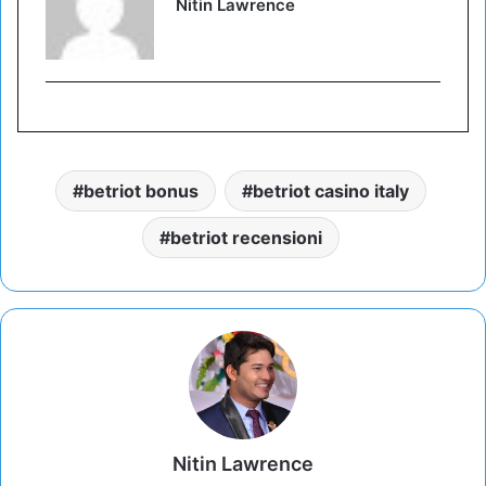
Nitin Lawrence
betriot bonus
betriot casino italy
betriot recensioni
Nitin Lawrence