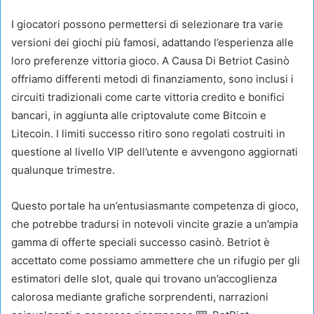
I giocatori possono permettersi di selezionare tra varie
versioni dei giochi più famosi, adattando l’esperienza alle
loro preferenze vittoria gioco. A Causa Di Betriot Casinò
offriamo differenti metodi di finanziamento, sono inclusi i
circuiti tradizionali come carte vittoria credito e bonifici
bancari, in aggiunta alle criptovalute come Bitcoin e
Litecoin. I limiti successo ritiro sono regolati costruiti in
questione al livello VIP dell’utente e avvengono aggiornati
qualunque trimestre.
Questo portale ha un’entusiasmante competenza di gioco,
che potrebbe tradursi in notevoli vincite grazie a un’ampia
gamma di offerte speciali successo casinò. Betriot è
accettato come possiamo ammettere che un rifugio per gli
estimatori delle slot, quale qui trovano un’accoglienza
calorosa mediante grafiche sorprendenti, narrazioni