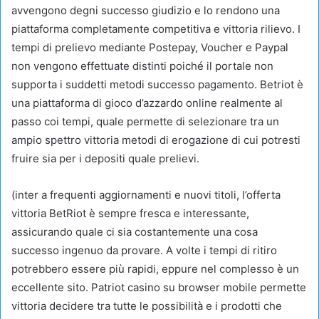
avvengono degni successo giudizio e lo rendono una
piattaforma completamente competitiva e vittoria rilievo. I
tempi di prelievo mediante Postepay, Voucher e Paypal
non vengono effettuate distinti poiché il portale non
supporta i suddetti metodi successo pagamento. Betriot è
una piattaforma di gioco d’azzardo online realmente al
passo coi tempi, quale permette di selezionare tra un
ampio spettro vittoria metodi di erogazione di cui potresti
fruire sia per i depositi quale prelievi.
(inter a frequenti aggiornamenti e nuovi titoli, l’offerta
vittoria BetRiot è sempre fresca e interessante,
assicurando quale ci sia costantemente una cosa
successo ingenuo da provare. A volte i tempi di ritiro
potrebbero essere più rapidi, eppure nel complesso è un
eccellente sito. Patriot casino su browser mobile permette
vittoria decidere tra tutte le possibilità e i prodotti che