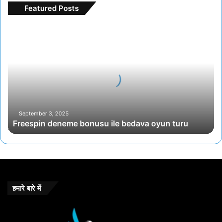
Featured Posts
F
r
e
e
s
p
i
n
d
September 3, 2025
Freespin deneme bonusu ile bedava oyun turu
e
n
e
m
e
b
o
हमारे बारे में
n
u
s