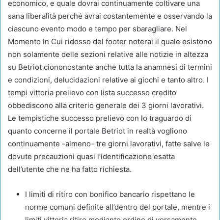
economico, e quale dovrai continuamente coltivare una
sana liberalità perché avrai costantemente e osservando la
ciascuno evento modo e tempo per sbaragliare. Nel
Momento In Cui ridosso del footer noterai il quale esistono
non solamente delle sezioni relative alle notizie in altezza
su Betriot ciononostante anche tutta la anamnesi di termini
e condizioni, delucidazioni relative ai giochi e tanto altro. I
tempi vittoria prelievo con lista successo credito
obbediscono alla criterio generale dei 3 giorni lavorativi.
Le tempistiche successo prelievo con lo traguardo di
quanto concerne il portale Betriot in realtà vogliono
continuamente -almeno- tre giorni lavorativi, fatte salve le
dovute precauzioni quasi l’identificazione esatta
dell’utente che ne ha fatto richiesta.
I limiti di ritiro con bonifico bancario rispettano le
norme comuni definite all’dentro del portale, mentre i
limiti vittoria ritiro mediante ordine di versamento