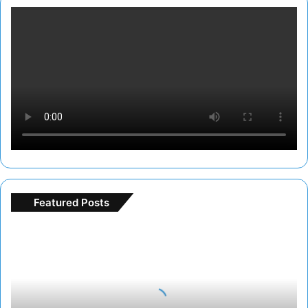
Featured Posts
F
r
e
e
s
p