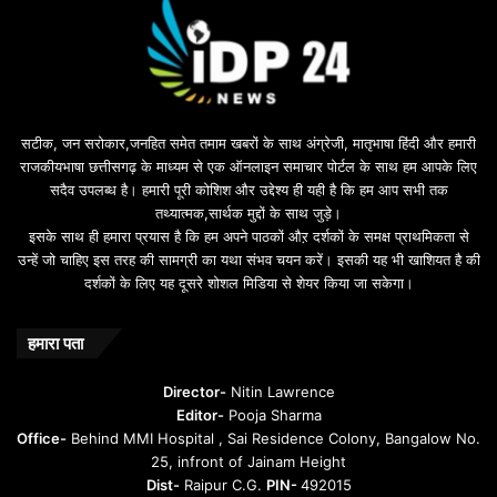
s
u
i
l
e
b
सटीक, जन सरोकार,जनहित समेत तमाम खबरों के साथ अंग्रेजी, मातृभाषा हिंदी और हमारी
e
राजकीयभाषा छत्तीसगढ़ के माध्यम से एक ऑनलाइन समाचार पोर्टल के साथ हम आपके लिए
d
सदैव उपलब्ध है। हमारी पूरी कोशिश और उद्देश्य ही यही है कि हम आप सभी तक
a
तथ्यात्मक,सार्थक मुद्दों के साथ जुड़े।
v
इसके साथ ही हमारा प्रयास है कि हम अपने पाठकों औऱ दर्शकों के समक्ष प्राथमिकता से
a
उन्हें जो चाहिए इस तरह की सामग्री का यथा संभव चयन करें। इसकी यह भी खाशियत है की
o
दर्शकों के लिए यह दूसरे शोशल मिडिया से शेयर किया जा सकेगा।
y
u
n
हमारा पता
t
u
Director-
Nitin Lawrence
r
Editor-
Pooja Sharma
u
Office-
Behind MMI Hospital , Sai Residence Colony, Bangalow No.
25, infront of Jainam Height
Dist-
Raipur C.G.
PIN-
492015