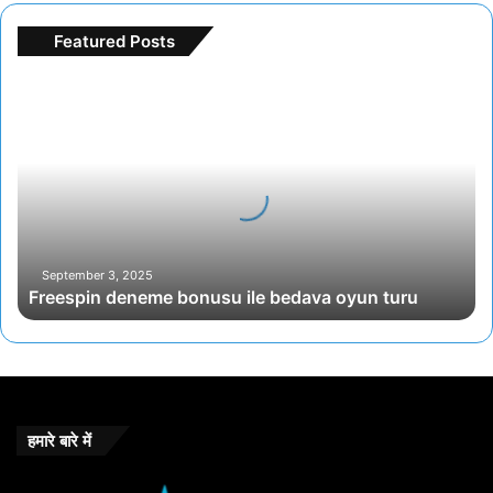
Featured Posts
F
r
e
e
s
p
i
n
d
September 3, 2025
Freespin deneme bonusu ile bedava oyun turu
e
n
e
m
e
b
o
हमारे बारे में
n
u