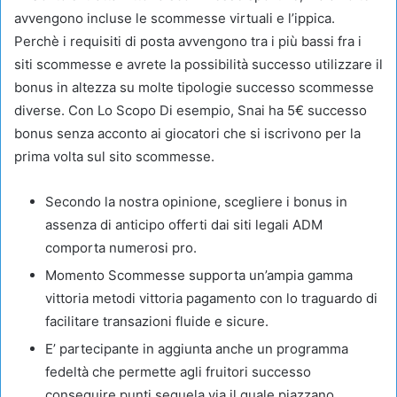
avvengono incluse le scommesse virtuali e l’ippica.
Perchè i requisiti di posta avvengono tra i più bassi fra i
siti scommesse e avrete la possibilità successo utilizzare il
bonus in altezza su molte tipologie successo scommesse
diverse. Con Lo Scopo Di esempio, Snai ha 5€ successo
bonus senza acconto ai giocatori che si iscrivono per la
prima volta sul sito scommesse.
Secondo la nostra opinione, scegliere i bonus in
assenza di anticipo offerti dai siti legali ADM
comporta numerosi pro.
Momento Scommesse supporta un’ampia gamma
vittoria metodi vittoria pagamento con lo traguardo di
facilitare transazioni fluide e sicure.
E’ partecipante in aggiunta anche un programma
fedeltà che permette agli fruitori successo
conseguire punti sequela via il quale piazzano