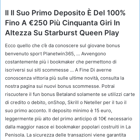
Il Il Suo Primo Deposito È Del 100%
Fino A €250 Più Cinquanta Giri In
Altezza Su Starburst Queen Play
Ecco quello che c’è da conoscere sul giovane bonus
benvenuto sport Planetwin365, … Avvengono
costantemente più i bookmaker che permettono di
iscriversi sui siti scommesse … A Fine Di averne
conoscenza vittoria più sulle ultime novità, consulta la
nostra pagina sui nuovi bonus scommesse. Potrai
riscuotere il fun bonus Betaland solamente se utilizzi carte
di credito o debito, onShop, Skrill o Neteller per il tuo il
suo primo acconto. Il deposito minimo è 15 euro,
leggermente più alto del primo anticipo di 10€ necessario
dalla maggior nasce ei bookmaker popolari costruiti in La
Penisola. La sicurezza delle transazioni viene garantita