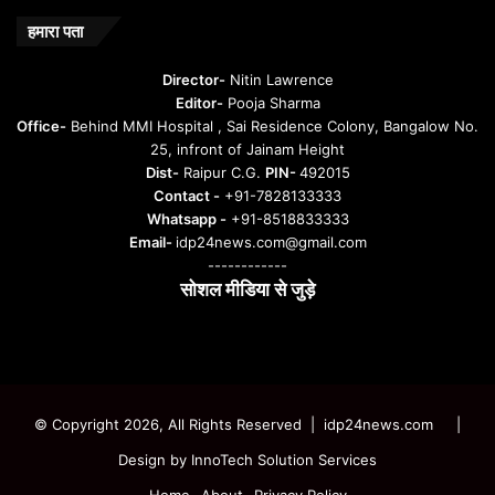
u
n
हमारा पता
t
u
Director-
Nitin Lawrence
r
Editor-
Pooja Sharma
u
Office-
Behind MMI Hospital , Sai Residence Colony, Bangalow No.
25, infront of Jainam Height
Dist-
Raipur C.G.
PIN-
492015
Contact -
+91-7828133333
Whatsapp -
+91-8518833333
Email-
idp24news.com@gmail.com
------------
सोशल मीडिया से जुड़े
Instagram
Facebook
Twitter
YouTube
© Copyright 2026, All Rights Reserved | idp24news.com
|
Design by
InnoTech Solution Services
Home
About
Privacy Policy