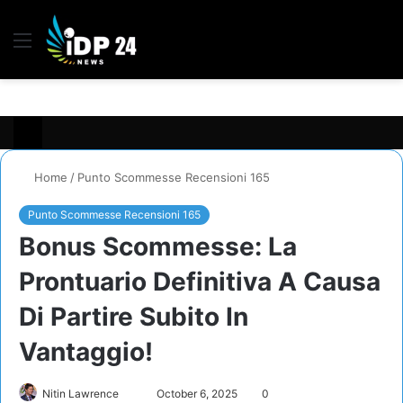
Menu
S
fo
Home
/
Punto Scommesse Recensioni 165
Punto Scommesse Recensioni 165
Bonus Scommesse: La
Prontuario Definitiva A Causa
Di Partire Subito In
Vantaggio!
Nitin Lawrence
S
October 6, 2025
0