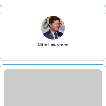
Nitin Lawrence
W
e
b
s
i
t
e