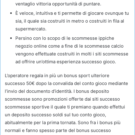
ventaglio vittoria opportunità di puntare.
È veloce, intuitiva e ti permette di giocare ovunque tu
sia, il quale sia costruiti in metro o costruiti in fila al
supermercato.
Persino con lo scopo di le scommesse ippiche
negozio online come a fine di le scommesse calcio
vengono effettuate costruiti in molti i siti scommesse
ad offrire un’ottima esperienza successo gioco.
L’operatore regala in più un bonus sport ulteriore
successo 50€ dopo la convalida del conto gioco mediante
l’invio del documento d’identità. I bonus deposito
scommesse sono promozioni offerte dai siti successo
scommesse sportive il quale ti premiano quando effettui
un deposito successo soldi sul tuo conto gioco,
abitualmente per la prima tornata. Sono fra i bonus più
normali e fanno spesso parte del bonus successo