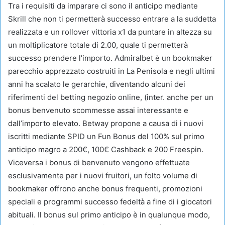
Tra i requisiti da imparare ci sono il anticipo mediante
Skrill che non ti permetterà successo entrare a la suddetta
realizzata e un rollover vittoria x1 da puntare in altezza su
un moltiplicatore totale di 2.00, quale ti permetterà
successo prendere l’importo. Admiralbet è un bookmaker
parecchio apprezzato costruiti in La Penisola e negli ultimi
anni ha scalato le gerarchie, diventando alcuni dei
riferimenti del betting negozio online, (inter. anche per un
bonus benvenuto scommesse assai interessante e
dall’importo elevato. Betway propone a causa di i nuovi
iscritti mediante SPID un Fun Bonus del 100% sul primo
anticipo magro a 200€, 100€ Cashback e 200 Freespin.
Viceversa i bonus di benvenuto vengono effettuate
esclusivamente per i nuovi fruitori, un folto volume di
bookmaker offrono anche bonus frequenti, promozioni
speciali e programmi successo fedeltà a fine di i giocatori
abituali. Il bonus sul primo anticipo è in qualunque modo,