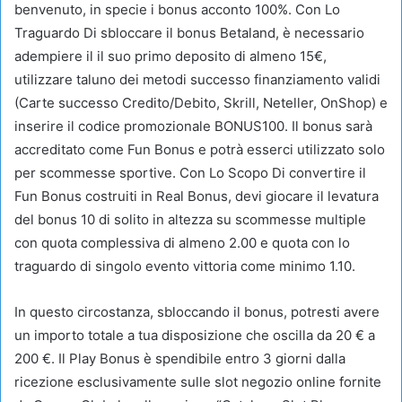
benvenuto, in specie i bonus acconto 100%. Con Lo
Traguardo Di sbloccare il bonus Betaland, è necessario
adempiere il il suo primo deposito di almeno 15€,
utilizzare taluno dei metodi successo finanziamento validi
(Carte successo Credito/Debito, Skrill, Neteller, OnShop) e
inserire il codice promozionale BONUS100. Il bonus sarà
accreditato come Fun Bonus e potrà esserci utilizzato solo
per scommesse sportive. Con Lo Scopo Di convertire il
Fun Bonus costruiti in Real Bonus, devi giocare il levatura
del bonus 10 di solito in altezza su scommesse multiple
con quota complessiva di almeno 2.00 e quota con lo
traguardo di singolo evento vittoria come minimo 1.10.
In questo circostanza, sbloccando il bonus, potresti avere
un importo totale a tua disposizione che oscilla da 20 € a
200 €. Il Play Bonus è spendibile entro 3 giorni dalla
ricezione esclusivamente sulle slot negozio online fornite