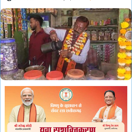
an
email