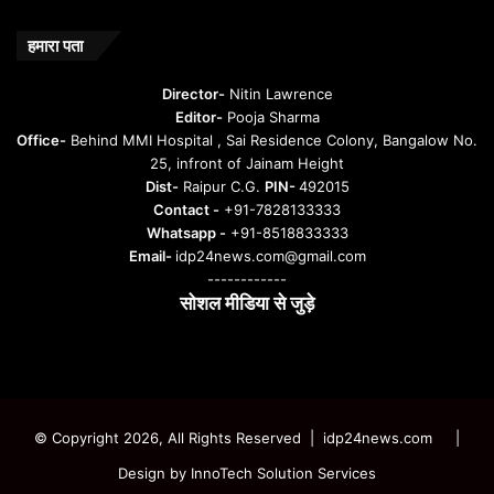
हमारा पता
Director-
Nitin Lawrence
Editor-
Pooja Sharma
Office-
Behind MMI Hospital , Sai Residence Colony, Bangalow No.
25, infront of Jainam Height
Dist-
Raipur C.G.
PIN-
492015
Contact -
+91-7828133333
Whatsapp -
+91-8518833333
Email-
idp24news.com@gmail.com
------------
सोशल मीडिया से जुड़े
Instagram
Facebook
Twitter
YouTube
© Copyright 2026, All Rights Reserved | idp24news.com
|
Design by
InnoTech Solution Services