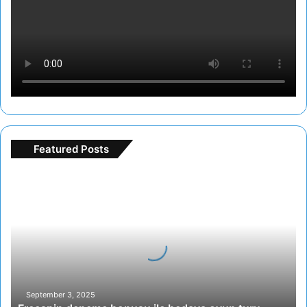
Featured Posts
Freespin
deneme
bonusu
ile
bedava
oyun
turu
September 3, 2025