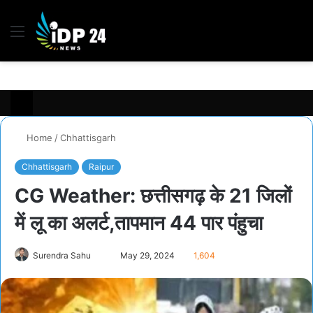
Menu
S
fo
Home
/
Chhattisgarh
Chhattisgarh
Raipur
CG Weather: छत्तीसगढ़ के 21 जिलों
में लू का अलर्ट,तापमान 44 पार पंहुचा
Send
Surendra Sahu
May 29, 2024
1,604
an
email