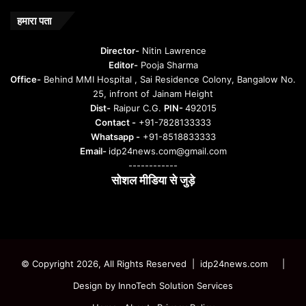
u
n
हमारा पता
t
u
Director-
Nitin Lawrence
r
Editor-
Pooja Sharma
u
Office-
Behind MMI Hospital , Sai Residence Colony, Bangalow No.
25, infront of Jainam Height
Dist-
Raipur C.G.
PIN-
492015
Contact -
+91-7828133333
Whatsapp -
+91-8518833333
Email-
idp24news.com@gmail.com
------------
सोशल मीडिया से जुड़े
Instagram
Facebook
Twitter
YouTube
© Copyright 2026, All Rights Reserved | idp24news.com
|
Design by
InnoTech Solution Services