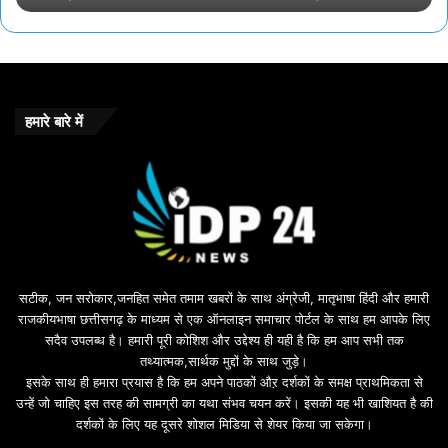
n
e
m
e
b
o
हमारे बारे में
n
u
s
u
i
l
e
b
सटीक, जन सरोकार,जनहित समेत तमाम खबरों के साथ अंग्रेजी, मातृभाषा हिंदी और हमारी
e
राजकीयभाषा छत्तीसगढ़ के माध्यम से एक ऑनलाइन समाचार पोर्टल के साथ हम आपके लिए
d
सदैव उपलब्ध है। हमारी पूरी कोशिश और उद्देश्य ही यही है कि हम आप सभी तक
a
तथ्यात्मक,सार्थक मुद्दों के साथ जुड़े।
v
इसके साथ ही हमारा प्रयास है कि हम अपने पाठकों औऱ दर्शकों के समक्ष प्राथमिकता से
a
उन्हें जो चाहिए इस तरह की सामग्री का यथा संभव चयन करें। इसकी यह भी खाशियत है की
o
दर्शकों के लिए यह दूसरे शोशल मिडिया से शेयर किया जा सकेगा।
y