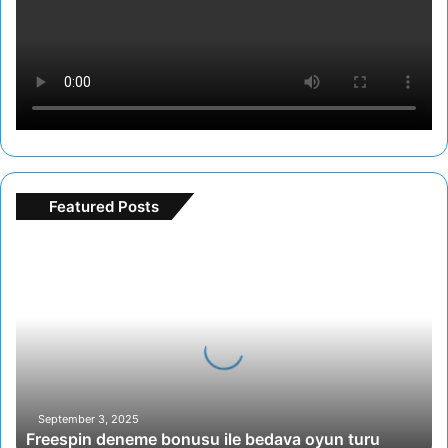
Featured Posts
F
r
e
e
s
p
i
n
d
September 3, 2025
Freespin deneme bonusu ile bedava oyun turu
e