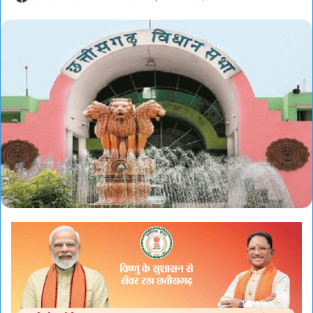
an
email