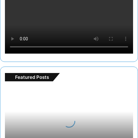
Featured Posts
Freespin
deneme
bonusu
ile
bedava
oyun
turu