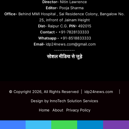
Director-
Nitin Lawrence
Editor-
Pooja Sharma
Office-
Behind MMI Hospital , Sai Residence Colony, Bangalow No.
25, infront of Jainam Height
Dist-
Raipur C.G.
PIN-
492015
Contact -
+91-7828133333
Whatsapp -
+91-8518833333
Email-
idp24news.com@gmail.com
------------
सोशल मीडिया से जुड़े
Instagram
Facebook
Twitter
YouTube
© Copyright 2026, All Rights Reserved | idp24news.com
|
Design by
InnoTech Solution Services
Home
About
Privacy Policy