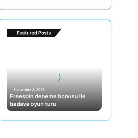
Featured Posts
Freespin
deneme
bonusu
ile
bedava
oyun
turu
September 3, 2025
Freespin deneme bonusu ile
bedava oyun turu