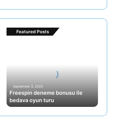
Featured Posts
F
r
e
e
s
p
i
September 3, 2025
n
Freespin deneme bonusu ile
d
bedava oyun turu
e
n
e
m
e
b