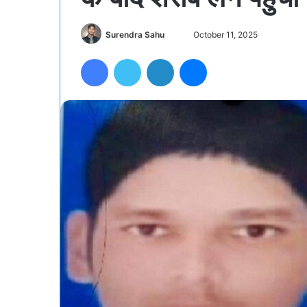
Surendra Sahu
S
October 11, 2025
e
Facebook
Twitter
LinkedIn
Messenger
n
d
a
n
e
m
a
i
l