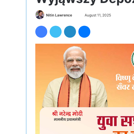
Nitin Lawrence
S
August 11, 2025
e
Facebook
Twitter
LinkedIn
Messenger
n
d
a
n
e
m
a
i
l