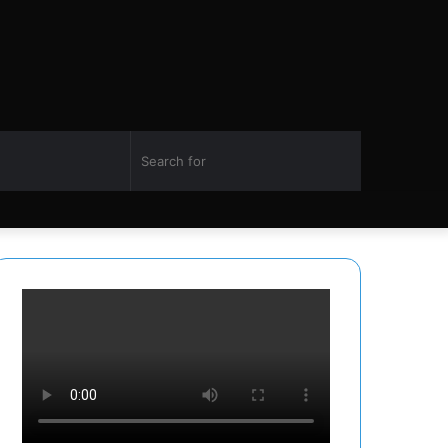
Switch
Search
Facebook
Twitter
YouTube
Instagram
skin
for