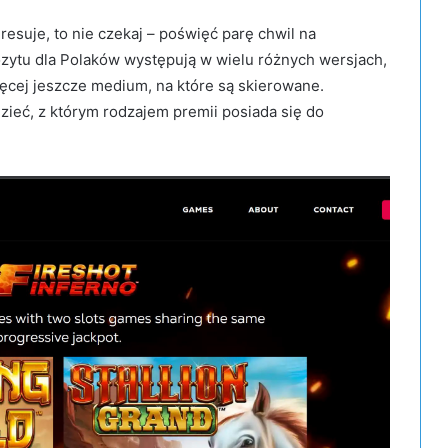
eresuje, to nie czekaj – poświęć parę chwil na
ozytu dla Polaków występują w wielu różnych wersjach,
więcej jeszcze medium, na które są skierowane.
zieć, z którym rodzajem premii posiada się do