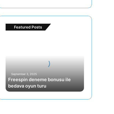
Featured Posts
F
r
e
e
s
p
i
September 3, 2025
n
Freespin deneme bonusu ile
d
bedava oyun turu
e
n
e
m
e
b