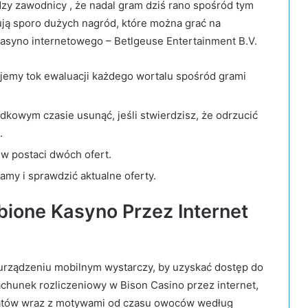
odzy zawodnicy , że nadal gram dziś rano spośród tym
ją sporo dużych nagród, które można grać na
asyno internetowego – Betlgeuse Entertainment B.V.
ujemy tok ewaluacji każdego wortalu spośród grami
owym czasie usunąć, jeśli stwierdzisz, że odrzucić
.
 w postaci dwóch ofert.
amy i sprawdzić aktualne oferty.
bione Kasyno Przez Internet
urządzeniu mobilnym wystarczy, by uzyskać dostęp do
chunek rozliczeniowy w Bison Casino przez internet,
matów wraz z motywami od czasu owoców według