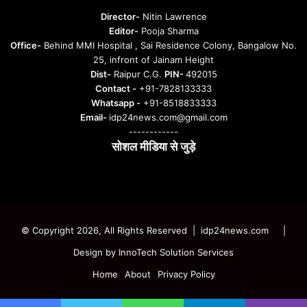
u
Director-
Nitin Lawrence
r
Editor-
Pooja Sharma
u
Office-
Behind MMI Hospital , Sai Residence Colony, Bangalow No.
25, infront of Jainam Height
Dist-
Raipur C.G.
PIN-
492015
Contact -
+91-7828133333
Whatsapp -
+91-8518833333
Email-
idp24news.com@gmail.com
------------
सोशल मीडिया से जुड़े
Instagram
Facebook
Twitter
YouTube
© Copyright 2026, All Rights Reserved | idp24news.com
|
Design by
InnoTech Solution Services
Home
About
Privacy Policy