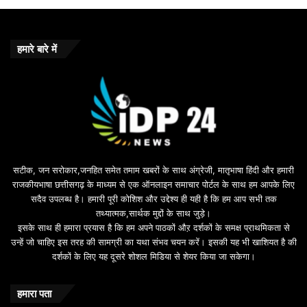
m
e
b
o
हमारे बारे में
n
u
s
u
i
l
e
b
सटीक, जन सरोकार,जनहित समेत तमाम खबरों के साथ अंग्रेजी, मातृभाषा हिंदी और हमारी
e
राजकीयभाषा छत्तीसगढ़ के माध्यम से एक ऑनलाइन समाचार पोर्टल के साथ हम आपके लिए
d
सदैव उपलब्ध है। हमारी पूरी कोशिश और उद्देश्य ही यही है कि हम आप सभी तक
a
तथ्यात्मक,सार्थक मुद्दों के साथ जुड़े।
v
इसके साथ ही हमारा प्रयास है कि हम अपने पाठकों औऱ दर्शकों के समक्ष प्राथमिकता से
a
उन्हें जो चाहिए इस तरह की सामग्री का यथा संभव चयन करें। इसकी यह भी खाशियत है की
o
दर्शकों के लिए यह दूसरे शोशल मिडिया से शेयर किया जा सकेगा।
y
u
n
हमारा पता
t