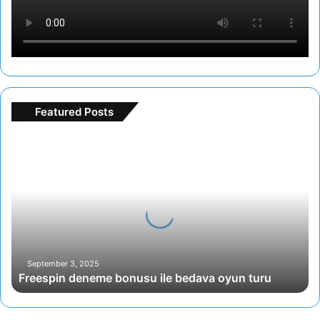
Featured Posts
F
r
e
e
s
p
i
n
d
September 3, 2025
Freespin deneme bonusu ile bedava oyun turu
e
n
e