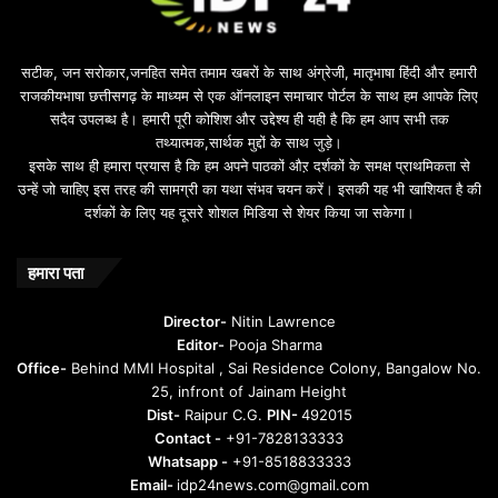
l
e
b
सटीक, जन सरोकार,जनहित समेत तमाम खबरों के साथ अंग्रेजी, मातृभाषा हिंदी और हमारी
e
राजकीयभाषा छत्तीसगढ़ के माध्यम से एक ऑनलाइन समाचार पोर्टल के साथ हम आपके लिए
d
सदैव उपलब्ध है। हमारी पूरी कोशिश और उद्देश्य ही यही है कि हम आप सभी तक
a
तथ्यात्मक,सार्थक मुद्दों के साथ जुड़े।
v
इसके साथ ही हमारा प्रयास है कि हम अपने पाठकों औऱ दर्शकों के समक्ष प्राथमिकता से
a
उन्हें जो चाहिए इस तरह की सामग्री का यथा संभव चयन करें। इसकी यह भी खाशियत है की
o
दर्शकों के लिए यह दूसरे शोशल मिडिया से शेयर किया जा सकेगा।
y
u
n
हमारा पता
t
u
Director-
Nitin Lawrence
r
Editor-
Pooja Sharma
u
Office-
Behind MMI Hospital , Sai Residence Colony, Bangalow No.
25, infront of Jainam Height
Dist-
Raipur C.G.
PIN-
492015
Contact -
+91-7828133333
Whatsapp -
+91-8518833333
Email-
idp24news.com@gmail.com