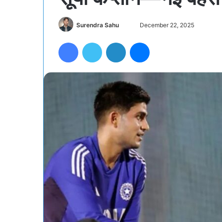
Send
Surendra Sahu
December 22, 2025
an
Facebook
Twitter
LinkedIn
Messenger
email