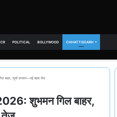
NCR
POLITICAL
BOLLYWOOD
CHHATTISGARH
बाहर, सूर्या कप्तान—नई बहस तेज
26: शुभमन गिल बाहर,
 तेज