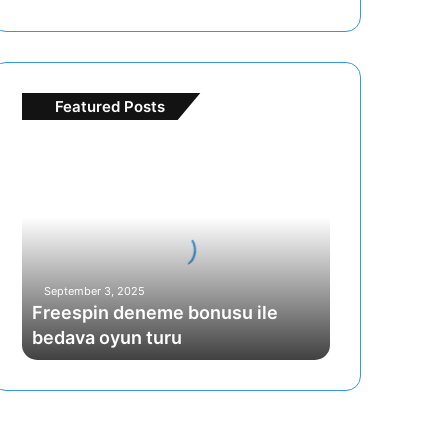
Featured Posts
Freespin
deneme
bonusu
ile
bedava
oyun
turu
September 3, 2025
Freespin deneme bonusu ile
bedava oyun turu