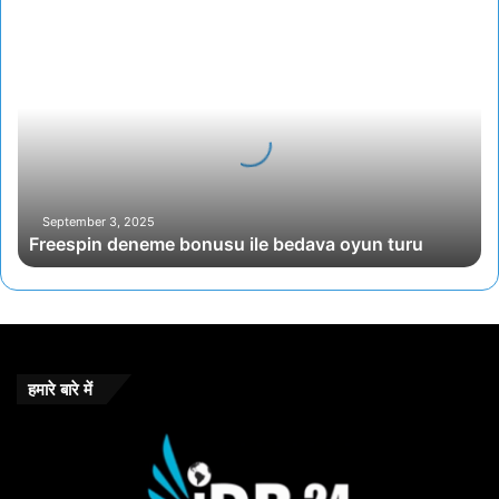
Freespin
deneme
bonusu
ile
bedava
oyun
turu
September 3, 2025
Freespin deneme bonusu ile bedava oyun turu
हमारे बारे में