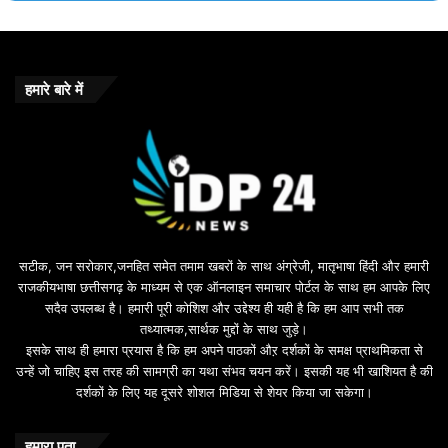
e
m
e
b
o
हमारे बारे में
n
u
s
u
i
l
e
b
सटीक, जन सरोकार,जनहित समेत तमाम खबरों के साथ अंग्रेजी, मातृभाषा हिंदी और हमारी
e
राजकीयभाषा छत्तीसगढ़ के माध्यम से एक ऑनलाइन समाचार पोर्टल के साथ हम आपके लिए
d
सदैव उपलब्ध है। हमारी पूरी कोशिश और उद्देश्य ही यही है कि हम आप सभी तक
a
तथ्यात्मक,सार्थक मुद्दों के साथ जुड़े।
v
इसके साथ ही हमारा प्रयास है कि हम अपने पाठकों औऱ दर्शकों के समक्ष प्राथमिकता से
a
उन्हें जो चाहिए इस तरह की सामग्री का यथा संभव चयन करें। इसकी यह भी खाशियत है की
o
दर्शकों के लिए यह दूसरे शोशल मिडिया से शेयर किया जा सकेगा।
y
u
n
हमारा पता