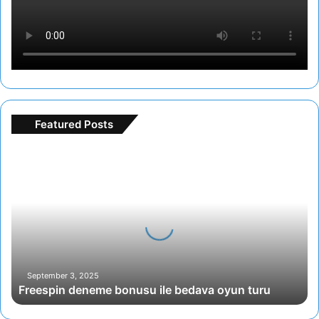
Featured Posts
F
r
e
e
s
p
i
n
d
September 3, 2025
Freespin deneme bonusu ile bedava oyun turu
e
n