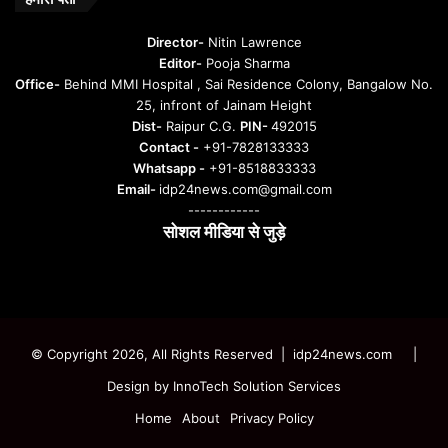
t
u
Director-
Nitin Lawrence
r
Editor-
Pooja Sharma
u
Office-
Behind MMI Hospital , Sai Residence Colony, Bangalow No.
25, infront of Jainam Height
Dist-
Raipur C.G.
PIN-
492015
Contact -
+91-7828133333
Whatsapp -
+91-8518833333
Email-
idp24news.com@gmail.com
------------
सोशल मीडिया से जुड़े
Instagram
Facebook
Twitter
YouTube
© Copyright 2026, All Rights Reserved | idp24news.com
|
Design by
InnoTech Solution Services
Home
About
Privacy Policy