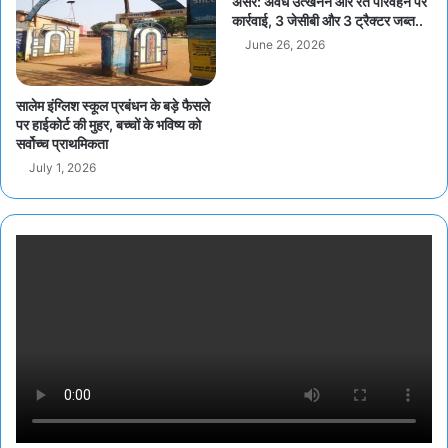
असर: अवैध उत्खनन और रेत परिवहन पर
कार्रवाई, 3 जेसीबी और 3 ट्रैक्टर जब्त..
June 26, 2026
सालेम इंग्लिश स्कूल प्रबंधन के बड़े फैसले
पर हाईकोर्ट की मुहर, बच्चों के भविष्य को
सर्वोच्च प्राथमिकता
July 1, 2026