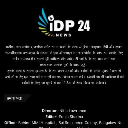
n
u
s
u
i
l
e
b
सटीक, जन सरोकार,जनहित समेत तमाम खबरों के साथ अंग्रेजी, मातृभाषा हिंदी और हमारी
e
राजकीयभाषा छत्तीसगढ़ के माध्यम से एक ऑनलाइन समाचार पोर्टल के साथ हम आपके लिए
d
सदैव उपलब्ध है। हमारी पूरी कोशिश और उद्देश्य ही यही है कि हम आप सभी तक
a
तथ्यात्मक,सार्थक मुद्दों के साथ जुड़े।
v
इसके साथ ही हमारा प्रयास है कि हम अपने पाठकों औऱ दर्शकों के समक्ष प्राथमिकता से
a
उन्हें जो चाहिए इस तरह की सामग्री का यथा संभव चयन करें। इसकी यह भी खाशियत है की
o
दर्शकों के लिए यह दूसरे शोशल मिडिया से शेयर किया जा सकेगा।
y
u
n
हमारा पता
t
u
Director-
Nitin Lawrence
r
Editor-
Pooja Sharma
u
Office-
Behind MMI Hospital , Sai Residence Colony, Bangalow No.