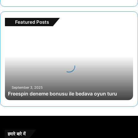
Featured Posts
F
r
e
e
s
p
i
n
d
September 3, 2025
Freespin deneme bonusu ile bedava oyun turu
e
n
e
m
e
b
o
हमारे बारे में