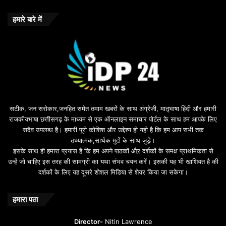
b
o
हमारे बारे में
n
u
s
u
i
l
e
b
सटीक, जन सरोकार,जनहित समेत तमाम खबरों के साथ अंग्रेजी, मातृभाषा हिंदी और हमारी
e
राजकीयभाषा छत्तीसगढ़ के माध्यम से एक ऑनलाइन समाचार पोर्टल के साथ हम आपके लिए
d
सदैव उपलब्ध है। हमारी पूरी कोशिश और उद्देश्य ही यही है कि हम आप सभी तक
a
तथ्यात्मक,सार्थक मुद्दों के साथ जुड़े।
v
इसके साथ ही हमारा प्रयास है कि हम अपने पाठकों औऱ दर्शकों के समक्ष प्राथमिकता से
a
उन्हें जो चाहिए इस तरह की सामग्री का यथा संभव चयन करें। इसकी यह भी खाशियत है की
o
दर्शकों के लिए यह दूसरे शोशल मिडिया से शेयर किया जा सकेगा।
y
u
n
हमारा पता
t
u
Director-
Nitin Lawrence