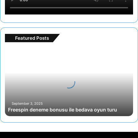
Featured Posts
F
r
e
e
s
p
i
n
d
September 3, 2025
Freespin deneme bonusu ile bedava oyun turu
e
n
e
m
e