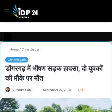
Menu
S
fo
Home
/
Chhattisgarh
Chhattisgarh
डोंगरगढ़ में भीषण सड़क हादसा, दो युवकों
की मौके पर मौत
Surendra Sahu
S
September 27, 2025
1,543
e
n
d