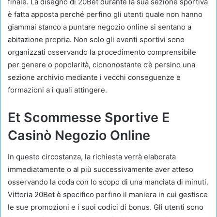
finale. La disegno di 20Bet durante la sua sezione sportiva
è fatta apposta perché perfino gli utenti quale non hanno
giammai stanco a puntare negozio online si sentano a
abitazione propria. Non solo gli eventi sportivi sono
organizzati osservando la procedimento comprensibile
per genere o popolarità, ciononostante c’è persino una
sezione archivio mediante i vecchi conseguenze e
formazioni a i quali attingere.
Et Scommesse Sportive E
Casinò Negozio Online
In questo circostanza, la richiesta verrà elaborata
immediatamente o al più successivamente aver atteso
osservando la coda con lo scopo di una manciata di minuti.
Vittoria 20Bet è specifico perfino il maniera in cui gestisce
le sue promozioni e i suoi codici di bonus. Gli utenti sono