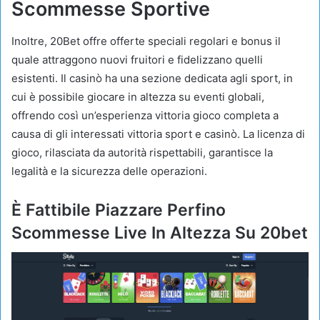
Scommesse Sportive
Inoltre, 20Bet offre offerte speciali regolari e bonus il
quale attraggono nuovi fruitori e fidelizzano quelli
esistenti. Il casinò ha una sezione dedicata agli sport, in
cui è possibile giocare in altezza su eventi globali,
offrendo così un’esperienza vittoria gioco completa a
causa di gli interessati vittoria sport e casinò. La licenza di
gioco, rilasciata da autorità rispettabili, garantisce la
legalità e la sicurezza delle operazioni.
È Fattibile Piazzare Perfino
Scommesse Live In Altezza Su 20bet