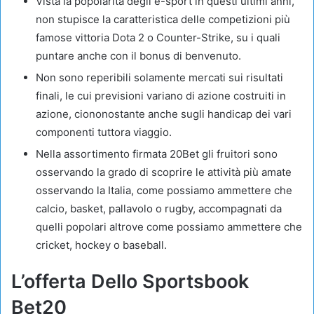
Vista la popolarità degli e-sport in questi ultimi anni,
non stupisce la caratteristica delle competizioni più
famose vittoria Dota 2 o Counter-Strike, su i quali
puntare anche con il bonus di benvenuto.
Non sono reperibili solamente mercati sui risultati
finali, le cui previsioni variano di azione costruiti in
azione, ciononostante anche sugli handicap dei vari
componenti tuttora viaggio.
Nella assortimento firmata 20Bet gli fruitori sono
osservando la grado di scoprire le attività più amate
osservando la Italia, come possiamo ammettere che
calcio, basket, pallavolo o rugby, accompagnati da
quelli popolari altrove come possiamo ammettere che
cricket, hockey o baseball.
L’offerta Dello Sportsbook
Bet20