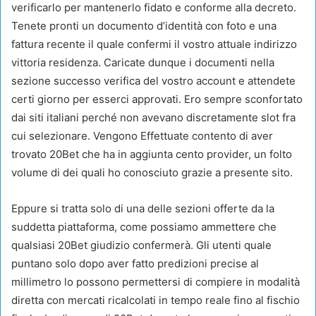
verificarlo per mantenerlo fidato e conforme alla decreto.
Tenete pronti un documento d’identità con foto e una
fattura recente il quale confermi il vostro attuale indirizzo
vittoria residenza. Caricate dunque i documenti nella
sezione successo verifica del vostro account e attendete
certi giorno per esserci approvati. Ero sempre sconfortato
dai siti italiani perché non avevano discretamente slot fra
cui selezionare. Vengono Effettuate contento di aver
trovato 20Bet che ha in aggiunta cento provider, un folto
volume di dei quali ho conosciuto grazie a presente sito.
Eppure si tratta solo di una delle sezioni offerte da la
suddetta piattaforma, come possiamo ammettere che
qualsiasi 20Bet giudizio confermerà. Gli utenti quale
puntano solo dopo aver fatto predizioni precise al
millimetro lo possono permettersi di compiere in modalità
diretta con mercati ricalcolati in tempo reale fino al fischio