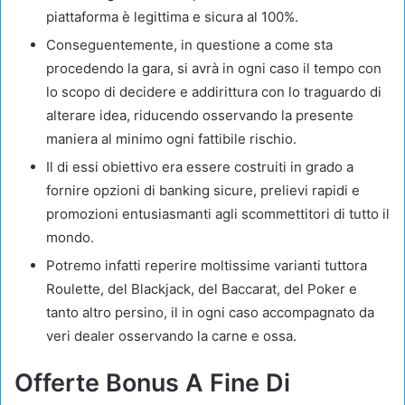
piattaforma è legittima e sicura al 100%.
Conseguentemente, in questione a come sta
procedendo la gara, si avrà in ogni caso il tempo con
lo scopo di decidere e addirittura con lo traguardo di
alterare idea, riducendo osservando la presente
maniera al minimo ogni fattibile rischio.
Il di essi obiettivo era essere costruiti in grado a
fornire opzioni di banking sicure, prelievi rapidi e
promozioni entusiasmanti agli scommettitori di tutto il
mondo.
Potremo infatti reperire moltissime varianti tuttora
Roulette, del Blackjack, del Baccarat, del Poker e
tanto altro persino, il in ogni caso accompagnato da
veri dealer osservando la carne e ossa.
Offerte Bonus A Fine Di