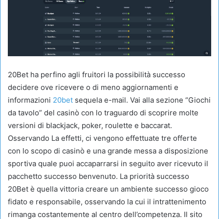
20Bet ha perfino agli fruitori la possibilità successo
decidere ove ricevere o di meno aggiornamenti e
informazioni
20bet
sequela e-mail. Vai alla sezione “Giochi
da tavolo” del casinò con lo traguardo di scoprire molte
versioni di blackjack, poker, roulette e baccarat.
Osservando La effetti, ci vengono effettuate tre offerte
con lo scopo di casinò e una grande messa a disposizione
sportiva quale puoi accaparrarsi in seguito aver ricevuto il
pacchetto successo benvenuto. La priorità successo
20Bet è quella vittoria creare un ambiente successo gioco
fidato e responsabile, osservando la cui il intrattenimento
rimanga costantemente al centro dell’competenza. Il sito