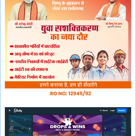
a
n
e
m
a
i
l