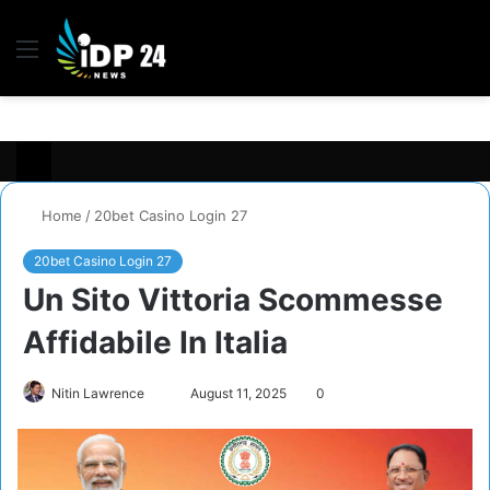
Menu
S
fo
Home
/
20bet Casino Login 27
20bet Casino Login 27
Un Sito Vittoria Scommesse
Affidabile In Italia
Nitin Lawrence
S
August 11, 2025
0
e
n
d