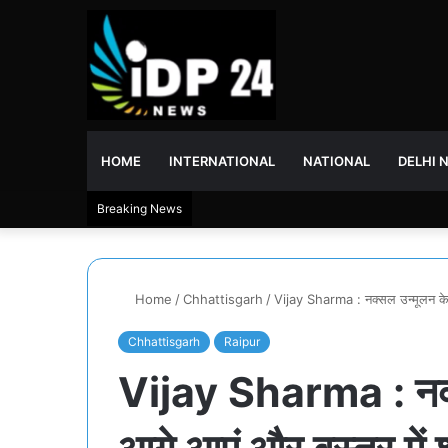
HOME
INTERNATIONAL
NATIONAL
DELHI 
Breaking News
Home
/
Chhattisgarh
/
Vijay Sharma : नक्सल उन्मूलन के ल
Chhattisgarh
Raipur
Vijay Sharma : नक्स