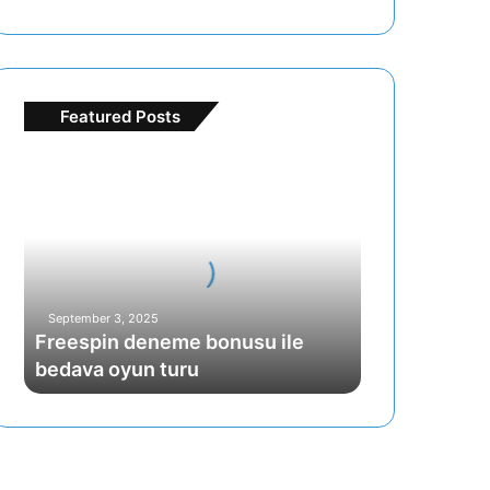
Featured Posts
Freespin
deneme
bonusu
ile
bedava
oyun
turu
September 3, 2025
Freespin deneme bonusu ile
bedava oyun turu