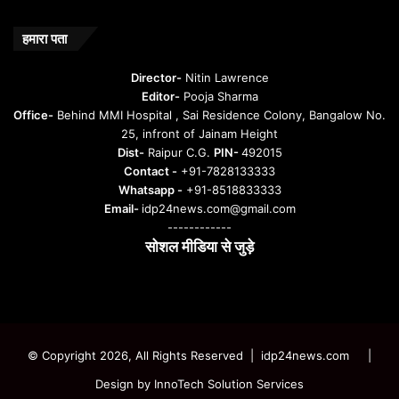
हमारा पता
Director-
Nitin Lawrence
Editor-
Pooja Sharma
Office-
Behind MMI Hospital , Sai Residence Colony, Bangalow No.
25, infront of Jainam Height
Dist-
Raipur C.G.
PIN-
492015
Contact -
+91-7828133333
Whatsapp -
+91-8518833333
Email-
idp24news.com@gmail.com
------------
सोशल मीडिया से जुड़े
Instagram
Facebook
Twitter
YouTube
© Copyright 2026, All Rights Reserved | idp24news.com
|
Design by
InnoTech Solution Services