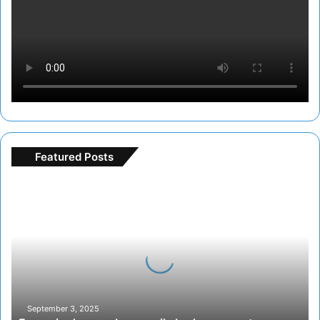
Featured Posts
Freespin
deneme
bonusu
ile
bedava
oyun
turu
September 3, 2025