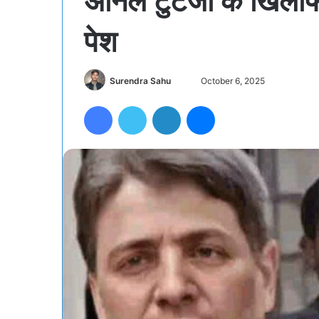
अनिल टुटेजा के खिला
पेश
Surendra Sahu
S
October 6, 2025
e
Facebook
Twitter
LinkedIn
Messenger
n
d
a
n
e
m
a
i
l