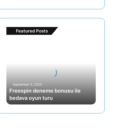
Featured Posts
F
r
e
e
s
p
i
September 3, 2025
n
Freespin deneme bonusu ile
d
bedava oyun turu
e
n
e
m
e
b