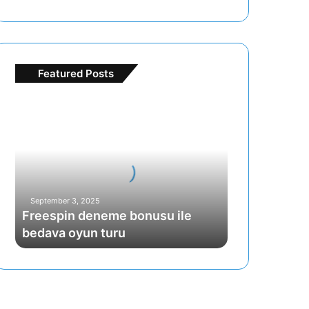
Featured Posts
F
r
e
e
s
p
i
September 3, 2025
n
Freespin deneme bonusu ile
d
bedava oyun turu
e
n
e
m
e
b