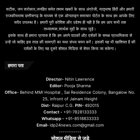
b
सटीक, जन सरोकार,जनहित समेत तमाम खबरों के साथ अंग्रेजी, मातृभाषा हिंदी और हमारी
e
राजकीयभाषा छत्तीसगढ़ के माध्यम से एक ऑनलाइन समाचार पोर्टल के साथ हम आपके लिए
d
सदैव उपलब्ध है। हमारी पूरी कोशिश और उद्देश्य ही यही है कि हम आप सभी तक
a
तथ्यात्मक,सार्थक मुद्दों के साथ जुड़े।
v
इसके साथ ही हमारा प्रयास है कि हम अपने पाठकों औऱ दर्शकों के समक्ष प्राथमिकता से
a
उन्हें जो चाहिए इस तरह की सामग्री का यथा संभव चयन करें। इसकी यह भी खाशियत है की
o
दर्शकों के लिए यह दूसरे शोशल मिडिया से शेयर किया जा सकेगा।
y
u
n
हमारा पता
t
u
Director-
Nitin Lawrence
r
Editor-
Pooja Sharma
u
Office-
Behind MMI Hospital , Sai Residence Colony, Bangalow No.
25, infront of Jainam Height
Dist-
Raipur C.G.
PIN-
492015
Contact -
+91-7828133333
Whatsapp -
+91-8518833333
Email-
idp24news.com@gmail.com
------------
सोशल मीडिया से जुड़े