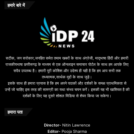
o
हमारे बारे में
n
u
s
u
i
l
e
b
सटीक, जन सरोकार,जनहित समेत तमाम खबरों के साथ अंग्रेजी, मातृभाषा हिंदी और हमारी
e
राजकीयभाषा छत्तीसगढ़ के माध्यम से एक ऑनलाइन समाचार पोर्टल के साथ हम आपके लिए
d
सदैव उपलब्ध है। हमारी पूरी कोशिश और उद्देश्य ही यही है कि हम आप सभी तक
a
तथ्यात्मक,सार्थक मुद्दों के साथ जुड़े।
v
इसके साथ ही हमारा प्रयास है कि हम अपने पाठकों औऱ दर्शकों के समक्ष प्राथमिकता से
a
उन्हें जो चाहिए इस तरह की सामग्री का यथा संभव चयन करें। इसकी यह भी खाशियत है की
o
दर्शकों के लिए यह दूसरे शोशल मिडिया से शेयर किया जा सकेगा।
y
u
n
हमारा पता
t
u
Director-
Nitin Lawrence
r
Editor-
Pooja Sharma