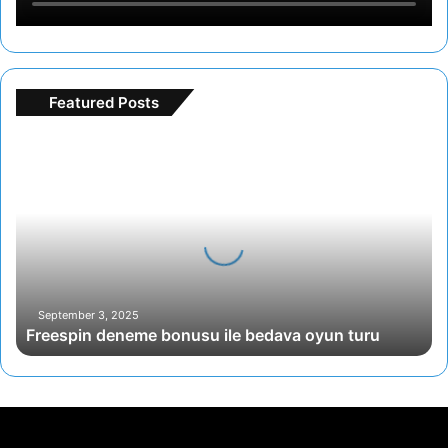
Featured Posts
F
r
e
e
s
p
i
n
d
September 3, 2025
Freespin deneme bonusu ile bedava oyun turu
e
n
e
m
e
b