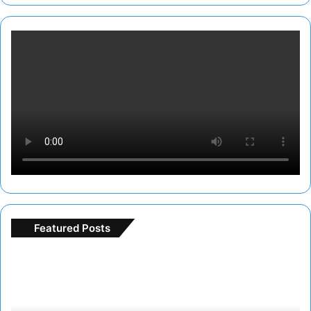
Featured Posts
Freespin
deneme
bonusu
ile