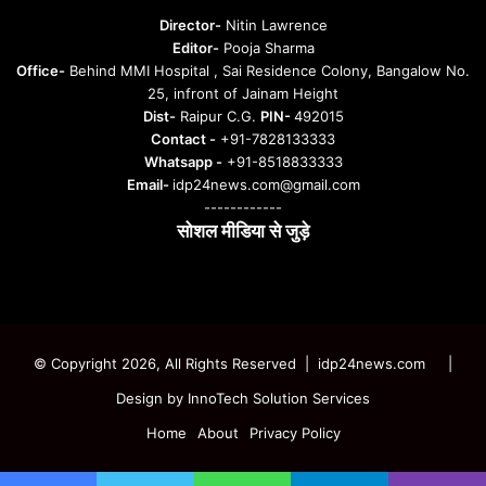
u
Director-
Nitin Lawrence
r
Editor-
Pooja Sharma
u
Office-
Behind MMI Hospital , Sai Residence Colony, Bangalow No.
25, infront of Jainam Height
Dist-
Raipur C.G.
PIN-
492015
Contact -
+91-7828133333
Whatsapp -
+91-8518833333
Email-
idp24news.com@gmail.com
------------
सोशल मीडिया से जुड़े
Instagram
Facebook
Twitter
YouTube
© Copyright 2026, All Rights Reserved | idp24news.com
|
Design by
InnoTech Solution Services
Home
About
Privacy Policy