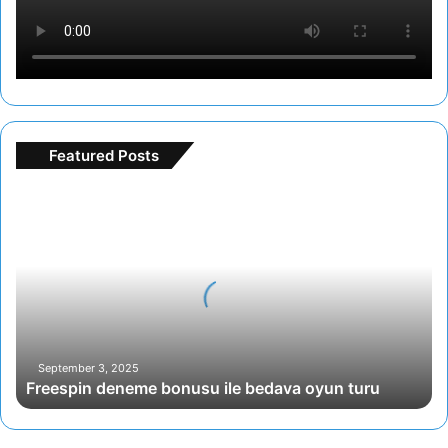
Featured Posts
F
r
e
e
s
p
i
n
d
September 3, 2025
Freespin deneme bonusu ile bedava oyun turu
e
n
e