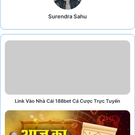
Surendra Sahu
Link Vào Nhà Cái 188bet Cá Cược Trực Tuyến