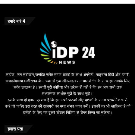
m
e
b
o
हमारे बारे में
n
u
s
u
i
l
e
b
सटीक, जन सरोकार,जनहित समेत तमाम खबरों के साथ अंग्रेजी, मातृभाषा हिंदी और हमारी
e
राजकीयभाषा छत्तीसगढ़ के माध्यम से एक ऑनलाइन समाचार पोर्टल के साथ हम आपके लिए
d
सदैव उपलब्ध है। हमारी पूरी कोशिश और उद्देश्य ही यही है कि हम आप सभी तक
a
तथ्यात्मक,सार्थक मुद्दों के साथ जुड़े।
v
इसके साथ ही हमारा प्रयास है कि हम अपने पाठकों औऱ दर्शकों के समक्ष प्राथमिकता से
a
उन्हें जो चाहिए इस तरह की सामग्री का यथा संभव चयन करें। इसकी यह भी खाशियत है की
o
दर्शकों के लिए यह दूसरे शोशल मिडिया से शेयर किया जा सकेगा।
y
u
n
हमारा पता
t