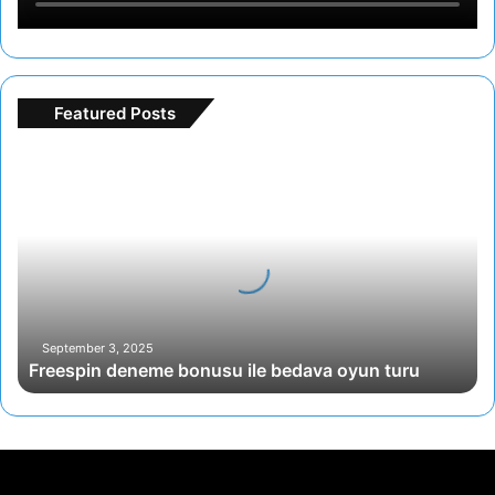
Featured Posts
F
r
e
e
s
p
i
n
d
September 3, 2025
Freespin deneme bonusu ile bedava oyun turu
e
n
e
m
e
b