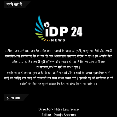
o
हमारे बारे में
n
u
s
u
i
l
e
b
सटीक, जन सरोकार,जनहित समेत तमाम खबरों के साथ अंग्रेजी, मातृभाषा हिंदी और हमारी
e
राजकीयभाषा छत्तीसगढ़ के माध्यम से एक ऑनलाइन समाचार पोर्टल के साथ हम आपके लिए
d
सदैव उपलब्ध है। हमारी पूरी कोशिश और उद्देश्य ही यही है कि हम आप सभी तक
a
तथ्यात्मक,सार्थक मुद्दों के साथ जुड़े।
v
इसके साथ ही हमारा प्रयास है कि हम अपने पाठकों औऱ दर्शकों के समक्ष प्राथमिकता से
a
उन्हें जो चाहिए इस तरह की सामग्री का यथा संभव चयन करें। इसकी यह भी खाशियत है की
o
दर्शकों के लिए यह दूसरे शोशल मिडिया से शेयर किया जा सकेगा।
y
u
n
हमारा पता
t
u
Director-
Nitin Lawrence
r
Editor-
Pooja Sharma