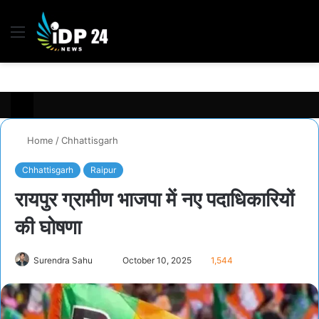
Menu
S
fo
Home
/
Chhattisgarh
Chhattisgarh
Raipur
रायपुर ग्रामीण भाजपा में नए पदाधिकारियों
की घोषणा
Surendra Sahu
S
October 10, 2025
1,544
e
n
d