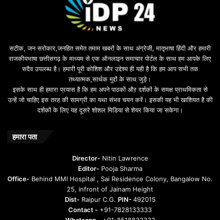
u
i
l
e
b
सटीक, जन सरोकार,जनहित समेत तमाम खबरों के साथ अंग्रेजी, मातृभाषा हिंदी और हमारी
e
राजकीयभाषा छत्तीसगढ़ के माध्यम से एक ऑनलाइन समाचार पोर्टल के साथ हम आपके लिए
d
सदैव उपलब्ध है। हमारी पूरी कोशिश और उद्देश्य ही यही है कि हम आप सभी तक
a
तथ्यात्मक,सार्थक मुद्दों के साथ जुड़े।
v
इसके साथ ही हमारा प्रयास है कि हम अपने पाठकों औऱ दर्शकों के समक्ष प्राथमिकता से
a
उन्हें जो चाहिए इस तरह की सामग्री का यथा संभव चयन करें। इसकी यह भी खाशियत है की
o
दर्शकों के लिए यह दूसरे शोशल मिडिया से शेयर किया जा सकेगा।
y
u
n
हमारा पता
t
u
Director-
Nitin Lawrence
r
Editor-
Pooja Sharma
u
Office-
Behind MMI Hospital , Sai Residence Colony, Bangalow No.
25, infront of Jainam Height
Dist-
Raipur C.G.
PIN-
492015
Contact -
+91-7828133333