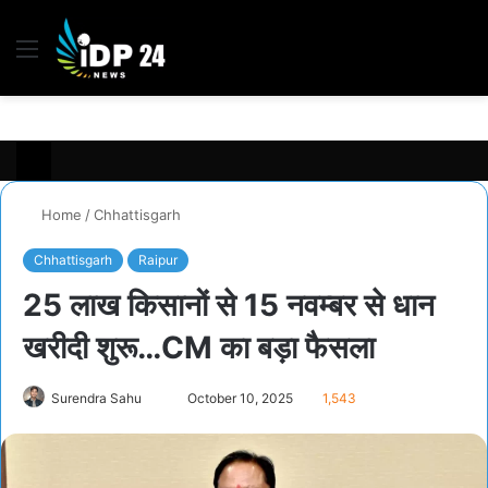
Menu
S
fo
Home
/
Chhattisgarh
Chhattisgarh
Raipur
25 लाख किसानों से 15 नवम्बर से धान
खरीदी शुरू…CM का बड़ा फैसला
Surendra Sahu
S
October 10, 2025
1,543
e
n
d