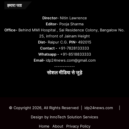
हमारा पता
Director-
Nitin Lawrence
Editor-
Pooja Sharma
Office-
Behind MMI Hospital , Sai Residence Colony, Bangalow No.
25, infront of Jainam Height
Dist-
Raipur C.G.
PIN-
492015
Contact -
+91-7828133333
Whatsapp -
+91-8518833333
Email-
idp24news.com@gmail.com
------------
सोशल मीडिया से जुड़े
Instagram
Facebook
Twitter
YouTube
© Copyright 2026, All Rights Reserved | idp24news.com
|
Design by
InnoTech Solution Services
Home
About
Privacy Policy