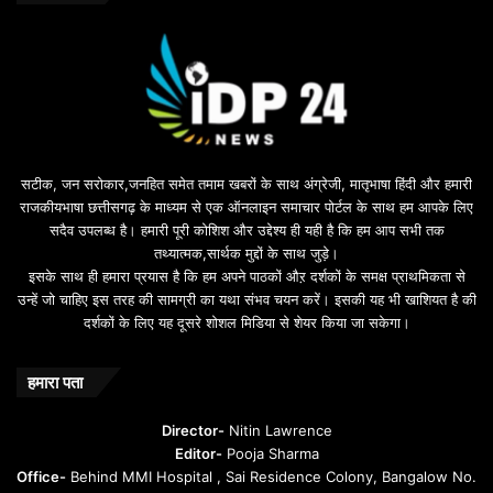
n
u
s
u
i
l
e
b
सटीक, जन सरोकार,जनहित समेत तमाम खबरों के साथ अंग्रेजी, मातृभाषा हिंदी और हमारी
e
राजकीयभाषा छत्तीसगढ़ के माध्यम से एक ऑनलाइन समाचार पोर्टल के साथ हम आपके लिए
d
सदैव उपलब्ध है। हमारी पूरी कोशिश और उद्देश्य ही यही है कि हम आप सभी तक
a
तथ्यात्मक,सार्थक मुद्दों के साथ जुड़े।
v
इसके साथ ही हमारा प्रयास है कि हम अपने पाठकों औऱ दर्शकों के समक्ष प्राथमिकता से
a
उन्हें जो चाहिए इस तरह की सामग्री का यथा संभव चयन करें। इसकी यह भी खाशियत है की
o
दर्शकों के लिए यह दूसरे शोशल मिडिया से शेयर किया जा सकेगा।
y
u
n
हमारा पता
t
u
Director-
Nitin Lawrence
r
Editor-
Pooja Sharma
u
Office-
Behind MMI Hospital , Sai Residence Colony, Bangalow No.