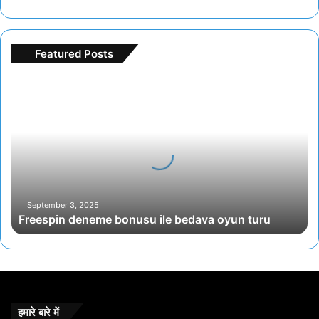
Featured Posts
F
r
e
e
s
p
i
n
d
September 3, 2025
Freespin deneme bonusu ile bedava oyun turu
e
n
e
m
e
b
o
हमारे बारे में