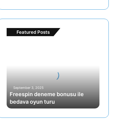
Featured Posts
Freespin
deneme
bonusu
ile
bedava
oyun
turu
September 3, 2025
Freespin deneme bonusu ile
bedava oyun turu