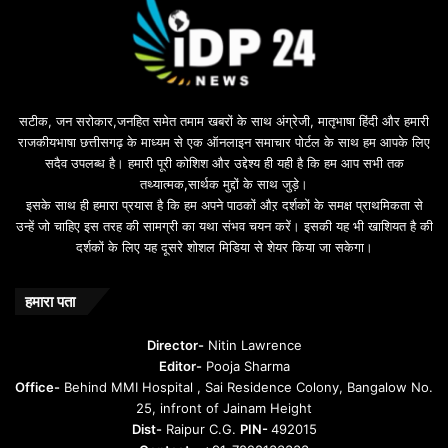
s
u
i
l
e
b
सटीक, जन सरोकार,जनहित समेत तमाम खबरों के साथ अंग्रेजी, मातृभाषा हिंदी और हमारी
e
राजकीयभाषा छत्तीसगढ़ के माध्यम से एक ऑनलाइन समाचार पोर्टल के साथ हम आपके लिए
d
सदैव उपलब्ध है। हमारी पूरी कोशिश और उद्देश्य ही यही है कि हम आप सभी तक
a
तथ्यात्मक,सार्थक मुद्दों के साथ जुड़े।
v
इसके साथ ही हमारा प्रयास है कि हम अपने पाठकों औऱ दर्शकों के समक्ष प्राथमिकता से
a
उन्हें जो चाहिए इस तरह की सामग्री का यथा संभव चयन करें। इसकी यह भी खाशियत है की
o
दर्शकों के लिए यह दूसरे शोशल मिडिया से शेयर किया जा सकेगा।
y
u
n
हमारा पता
t
u
Director-
Nitin Lawrence
r
Editor-
Pooja Sharma
u
Office-
Behind MMI Hospital , Sai Residence Colony, Bangalow No.
25, infront of Jainam Height
Dist-
Raipur C.G.
PIN-
492015