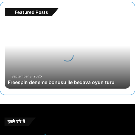
Featured Posts
Freespin
deneme
bonusu
ile
bedava
oyun
turu
September 3, 2025
Freespin deneme bonusu ile bedava oyun turu
हमारे बारे में