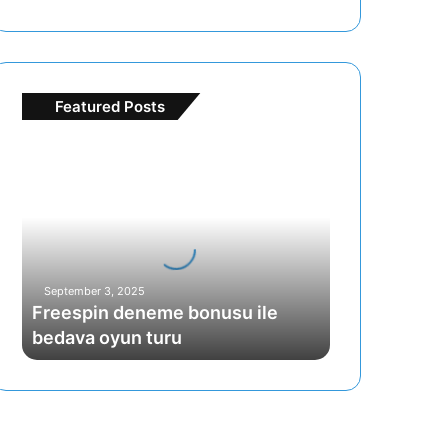
Featured Posts
F
r
e
e
s
p
i
September 3, 2025
n
Freespin deneme bonusu ile
d
bedava oyun turu
e
n
e
m
e
b