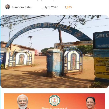
Send
Surendra Sahu
July 1, 2026
1,885
an
email