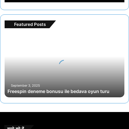
Featured Posts
Freespin
deneme
bonusu
ile
bedava
oyun
turu
September 3, 2025
Freespin deneme bonusu ile bedava oyun turu
हमारे बारे में