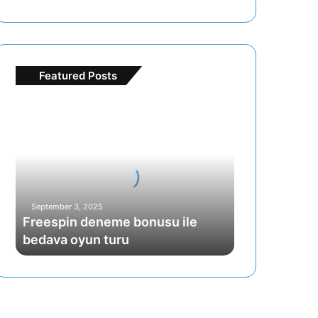
Featured Posts
F
r
e
e
s
p
i
September 3, 2025
n
Freespin deneme bonusu ile
d
bedava oyun turu
e
n
e
m
e
b