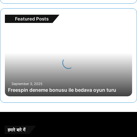
Featured Posts
Freespin
deneme
bonusu
ile
bedava
oyun
turu
September 3, 2025
Freespin deneme bonusu ile bedava oyun turu
हमारे बारे में