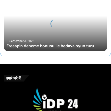
deneme
bonusu
ile
bedava
oyun
turu
September 3, 2025
Freespin deneme bonusu ile bedava oyun turu
हमारे बारे में