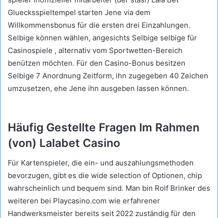
Gluecksspieltempel starten Jene via dem
Willkommensbonus für die ersten drei Einzahlungen.
Selbige können wählen, angesichts Selbige selbige für
Casinospiele , alternativ vom Sportwetten-Bereich
benützen möchten. Für den Casino-Bonus besitzen
Selbige 7 Anordnung Zeitform, ihn zugegeben 40 Zeichen
umzusetzen, ehe Jene ihn ausgeben lassen können.
Häufig Gestellte Fragen Im Rahmen
(von) Lalabet Casino
Für Kartenspieler, die ein- und auszahlungsmethoden
bevorzugen, gibt es die wide selection of Optionen, chip
wahrscheinlich und bequem sind. Man bin Rolf Brinker des
weiteren bei Playcasino.com wie erfahrener
Handwerksmeister bereits seit 2022 zuständig für den