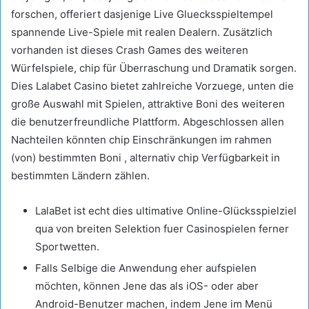
forschen, offeriert dasjenige Live Gluecksspieltempel
spannende Live-Spiele mit realen Dealern. Zusätzlich
vorhanden ist dieses Crash Games des weiteren
Würfelspiele, chip für Überraschung und Dramatik sorgen.
Dies Lalabet Casino bietet zahlreiche Vorzuege, unten die
große Auswahl mit Spielen, attraktive Boni des weiteren
die benutzerfreundliche Plattform. Abgeschlossen allen
Nachteilen könnten chip Einschränkungen im rahmen
(von) bestimmten Boni , alternativ chip Verfügbarkeit in
bestimmten Ländern zählen.
LalaBet ist echt dies ultimative Online-Glücksspielziel
qua von breiten Selektion fuer Casinospielen ferner
Sportwetten.
Falls Selbige die Anwendung eher aufspielen
möchten, können Jene das als iOS- oder aber
Android-Benutzer machen, indem Jene im Menü