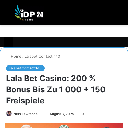
Menu
S
fo
Home
/
Lalabet Contact 143
Lalabet Contact 143
Lala Bet Casino: 200 %
Bonus Bis Zu 1 000 + 150
Freispiele
Nitin Lawrence
S
August 3, 2025
0
e
n