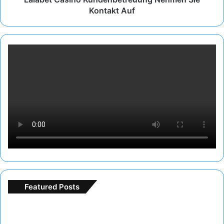
Kontakt Auf
Featured Posts
F
r