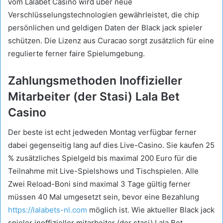
vom Lalabet Casino wird über neue
Verschlüsselungstechnologien gewährleistet, die chip
persönlichen und geldigen Daten der Black jack spieler
schützen. Die Lizenz aus Curacao sorgt zusätzlich für eine
regulierte ferner faire Spielumgebung.
Zahlungsmethoden Inoffizieller
Mitarbeiter (der Stasi) Lala Bet
Casino
Der beste ist echt jedweden Montag verfügbar ferner
dabei gegenseitig lang auf dies Live-Casino. Sie kaufen 25
% zusätzliches Spielgeld bis maximal 200 Euro für die
Teilnahme mit Live-Spielshows und Tischspielen. Alle
Zwei Reload-Boni sind maximal 3 Tage gültig ferner
müssen 40 Mal umgesetzt sein, bevor eine Bezahlung
https://lalabets-nl.com
möglich ist. Wie aktueller Black jack
spieler inoffizieller mitarbeiter (der stasi) Lala Bet