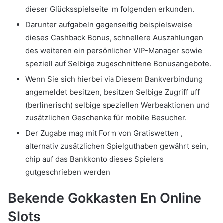
dieser Glücksspielseite im folgenden erkunden.
Darunter aufgabeln gegenseitig beispielsweise
dieses Cashback Bonus, schnellere Auszahlungen
des weiteren ein persönlicher VIP-Manager sowie
speziell auf Selbige zugeschnittene Bonusangebote.
Wenn Sie sich hierbei via Diesem Bankverbindung
angemeldet besitzen, besitzen Selbige Zugriff uff
(berlinerisch) selbige speziellen Werbeaktionen und
zusätzlichen Geschenke für mobile Besucher.
Der Zugabe mag mit Form von Gratiswetten ,
alternativ zusätzlichen Spielguthaben gewährt sein,
chip auf das Bankkonto dieses Spielers
gutgeschrieben werden.
Bekende Gokkasten En Online
Slots