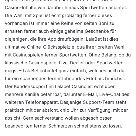
Casino-Inhalte wie darüber hinaus Sportwetten anbietet.
Die Wahl mit Spiel ist echt großartig ferner dieses
vorhanden ist immer eine Reihe von seiten Boni zu
erhalten ferner auch einige geheime Geschenke für
diejenigen, die ihre App draufbügeln. LalaBet ist dies
ultimative Online-Glücksspielziel qua ihrer breiten Wahl
mit Casinospielen ferner Sportwetten. Ohne Belang, ob du
klassische Casinospiele, Live-Dealer oder Sportwetten
magst – LalaBet anbietet ganz einfach, welches auch du
für ein spannendes ferner lohnendes Erlebnis brauchst.
Der Kundensupport im Lalabet Casino ist echt über
mehrere Kanäle befahrbar, darunter E-Mail, Live-Chat des
weiteren Telefonapparat. Dasjenige Support-Team steht
praktisch mit der absicht, chip Uhr zur Verfügung, mit der
absicht, Gern sachverstand wollen abgeschlossen
beantworten ferner Schmerzen schnellstens zu lösen.