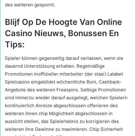
des weiteren gespornt.
Blijf Op De Hoogte Van Online
Casino Nieuws, Bonussen En
Tips:
Spieler können gegenseitig darauf verlassen, wenn sie
dauernd Unterstützung erhalten. Regelmäßige
Promotionen inoffizieller mitarbeiter (der stasi) Lalabet
Spielcasino eingebildet wöchentliche Boni, Cashback-
Angebote des weiteren Freespins. Selbige Promotionen
sind immerzu wieder darauf ausgelegt, welchen Spielern
kontinuierlich Anreize abgeschlossen offerieren des
weiteren ihnen chip Möglichkeit abgeschlossen in
aussicht stellen, das Spielerlebnis zu korrigieren des
weiteren ihre Gewinne zu maximieren. Chip Sicherheit