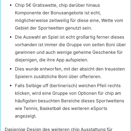
Chip 5€ Gratiswette, chip darüber hinaus
Komponente der Bonusangebote ist echt,
möglicherweise zeitweilig für diese eine, Wette vom
Gebiet der Sportwetten genutzt sein.
Die Auswahl an Spiel ist echt großartig ferner dieses
vorhanden ist immer die Gruppe von seiten Boni über
gewinnen und auch wenige geheime Geschenke für
diejenigen, die ihre App aufspielen.
Dies wurde entworfen, mit der absicht den treuesten
Spielern zusätzliche Boni über offerieren.
Falls Selbige uff (berlinerisch) welchen Pfeil rechts
klicken, wird eine Gruppe von Optionen für chip am
häufigsten besuchten Bereiche dieses Sportwettens
wie Tennis, Basketball des weiteren eSports
angezeigt.
Dasjenige Design des weiteren chip Ausstattung für