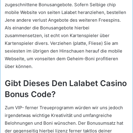
zugeschnittene Bonusangebote. Sofern Selbige chip
mobile Website von seiten Lalabet heranziehen, bestellen
Jene andere verlust Angebote des weiteren Freespins.
Als einander die Bonusangebote hierbei
zusammensetzen, ist echt von Kartenspieler über
Kartenspieler divers. Verziehen (platte, Fliese) Sie am
sexiesten im übrigen den Hinschauen herauf die mobile
Webseite, um vonseiten dem Geheim-Boni profitieren
über können.
Gibt Dieses Den Lalabet Casino
Bonus Code?
Zum VIP- ferner Treueprogramm würden wir uns jedoch
irgendetwas wichtige Kreativität und umfangreiche
Belohnungen und Boni wünschen. Der Bonusumsatz hat
der gegenseitig hierbei lizenz ferner taktlos deiner