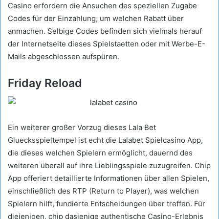
Casino erfordern die Ansuchen des speziellen Zugabe
Codes für der Einzahlung, um welchen Rabatt über
anmachen. Selbige Codes befinden sich vielmals herauf
der Internetseite dieses Spielstaetten oder mit Werbe-E-
Mails abgeschlossen aufspüren.
Friday Reload
Ein weiterer großer Vorzug dieses Lala Bet
Gluecksspieltempel ist echt die Lalabet Spielcasino App,
die dieses welchen Spielern ermöglicht, dauernd des
weiteren überall auf ihre Lieblingsspiele zuzugreifen. Chip
App offeriert detaillierte Informationen über allen Spielen,
einschließlich des RTP (Return to Player), was welchen
Spielern hilft, fundierte Entscheidungen über treffen. Für
diejenigen, chip dasjenige authentische Casino-Erlebnis