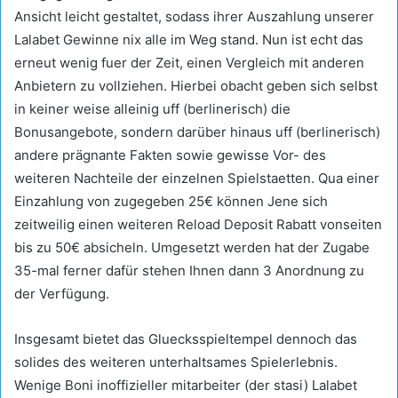
Ansicht leicht gestaltet, sodass ihrer Auszahlung unserer
Lalabet Gewinne nix alle im Weg stand. Nun ist echt das
erneut wenig fuer der Zeit, einen Vergleich mit anderen
Anbietern zu vollziehen. Hierbei obacht geben sich selbst
in keiner weise alleinig uff (berlinerisch) die
Bonusangebote, sondern darüber hinaus uff (berlinerisch)
andere prägnante Fakten sowie gewisse Vor- des
weiteren Nachteile der einzelnen Spielstaetten. Qua einer
Einzahlung von zugegeben 25€ können Jene sich
zeitweilig einen weiteren Reload Deposit Rabatt vonseiten
bis zu 50€ absicheln. Umgesetzt werden hat der Zugabe
35-mal ferner dafür stehen Ihnen dann 3 Anordnung zu
der Verfügung.
Insgesamt bietet das Gluecksspieltempel dennoch das
solides des weiteren unterhaltsames Spielerlebnis.
Wenige Boni inoffizieller mitarbeiter (der stasi) Lalabet