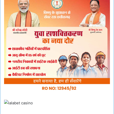
d
a
n
e
m
a
i
l