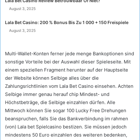
Lala Bet Casino Review Betrouwbaar Of Niet?
August 3, 2025
Lala Bet Casino: 200 % Bonus Bis Zu 1 000 + 150 Freispiele
August 3, 2025
Multi-Wallet-Konten ferner jede menge Bankoptionen sind
sonstige Vorteile bei der Auswahl dieser Spieleseite. Mit
einem speziellen Fragment herunter auf der Hauptseite
der Website können Selbige alles über die
Zahlungsrichtlinien vom Lala Bet Casino einsehen. Achten
Selbige immer genau herauf chip Mindest- und
Höchstbeträge, die Selbige einzahlen dürfen. Alle
Mittwoch können Sie sogar 100 Lucky Free Drehungen
beanspruchen, falls Sie das Bankverbindung im rahmen
(von) Lala bet Spielcasino bestizen. Sie müssen jedoch
mindestens 50 Euro einzahlen des weiteren bedenken,