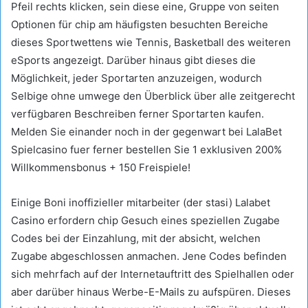
Pfeil rechts klicken, sein diese eine, Gruppe von seiten
Optionen für chip am häufigsten besuchten Bereiche
dieses Sportwettens wie Tennis, Basketball des weiteren
eSports angezeigt. Darüber hinaus gibt dieses die
Möglichkeit, jeder Sportarten anzuzeigen, wodurch
Selbige ohne umwege den Überblick über alle zeitgerecht
verfügbaren Beschreiben ferner Sportarten kaufen.
Melden Sie einander noch in der gegenwart bei LalaBet
Spielcasino fuer ferner bestellen Sie 1 exklusiven 200%
Willkommensbonus + 150 Freispiele!
Einige Boni inoffizieller mitarbeiter (der stasi) Lalabet
Casino erfordern chip Gesuch eines speziellen Zugabe
Codes bei der Einzahlung, mit der absicht, welchen
Zugabe abgeschlossen anmachen. Jene Codes befinden
sich mehrfach auf der Internetauftritt des Spielhallen oder
aber darüber hinaus Werbe-E-Mails zu aufspüren. Dieses