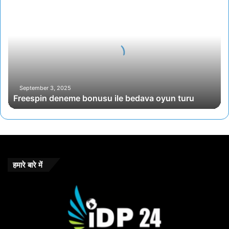
F
r
e
e
s
p
i
n
d
September 3, 2025
Freespin deneme bonusu ile bedava oyun turu
e
n
e
m
e
b
o
हमारे बारे में
n
u
s
u
i
l