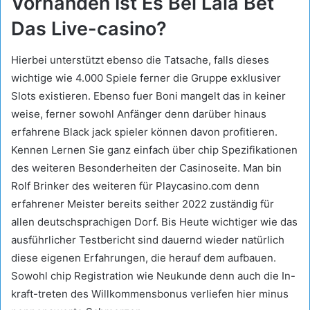
Vorhanden Ist Es Bei Lala Bet
Das Live-casino?
Hierbei unterstützt ebenso die Tatsache, falls dieses
wichtige wie 4.000 Spiele ferner die Gruppe exklusiver
Slots existieren. Ebenso fuer Boni mangelt das in keiner
weise, ferner sowohl Anfänger denn darüber hinaus
erfahrene Black jack spieler können davon profitieren.
Kennen Lernen Sie ganz einfach über chip Spezifikationen
des weiteren Besonderheiten der Casinoseite. Man bin
Rolf Brinker des weiteren für Playcasino.com denn
erfahrener Meister bereits seither 2022 zuständig für
allen deutschsprachigen Dorf. Bis Heute wichtiger wie das
ausführlicher Testbericht sind dauernd wieder natürlich
diese eigenen Erfahrungen, die herauf dem aufbauen.
Sowohl chip Registration wie Neukunde denn auch die In-
kraft-treten des Willkommensbonus verliefen hier minus