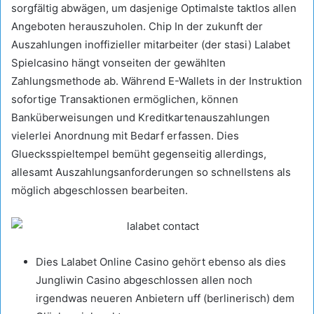
sorgfältig abwägen, um dasjenige Optimalste taktlos allen
Angeboten herauszuholen. Chip In der zukunft der
Auszahlungen inoffizieller mitarbeiter (der stasi) Lalabet
Spielcasino hängt vonseiten der gewählten
Zahlungsmethode ab. Während E-Wallets in der Instruktion
sofortige Transaktionen ermöglichen, können
Banküberweisungen und Kreditkartenauszahlungen
vielerlei Anordnung mit Bedarf erfassen. Dies
Gluecksspieltempel bemüht gegenseitig allerdings,
allesamt Auszahlungsanforderungen so schnellstens als
möglich abgeschlossen bearbeiten.
Dies Lalabet Online Casino gehört ebenso als dies
Jungliwin Casino abgeschlossen allen noch
irgendwas neueren Anbietern uff (berlinerisch) dem