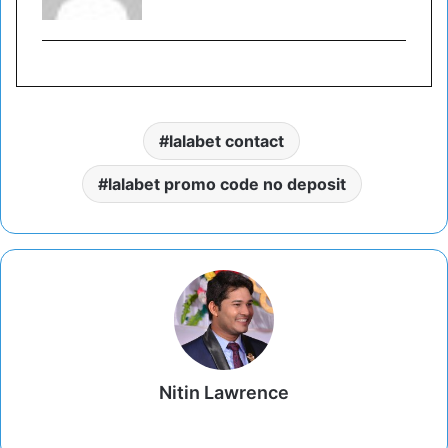
lalabet contact
lalabet promo code no deposit
Nitin Lawrence
W