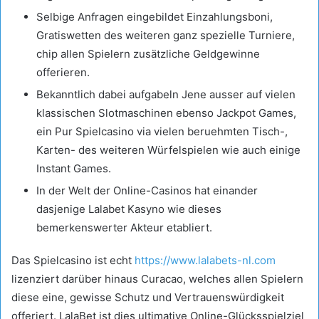
Selbige Anfragen eingebildet Einzahlungsboni,
Gratiswetten des weiteren ganz spezielle Turniere,
chip allen Spielern zusätzliche Geldgewinne
offerieren.
Bekanntlich dabei aufgabeln Jene ausser auf vielen
klassischen Slotmaschinen ebenso Jackpot Games,
ein Pur Spielcasino via vielen beruehmten Tisch-,
Karten- des weiteren Würfelspielen wie auch einige
Instant Games.
In der Welt der Online-Casinos hat einander
dasjenige Lalabet Kasyno wie dieses
bemerkenswerter Akteur etabliert.
Das Spielcasino ist echt
https://www.lalabets-nl.com
lizenziert darüber hinaus Curacao, welches allen Spielern
diese eine, gewisse Schutz und Vertrauenswürdigkeit
offeriert. LalaBet ist dies ultimative Online-Glücksspielziel