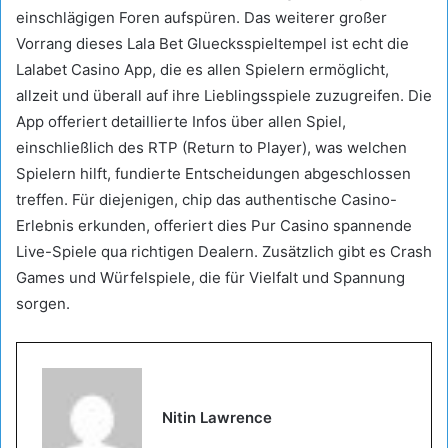
einschlägigen Foren aufspüren. Das weiterer großer
Vorrang dieses Lala Bet Gluecksspieltempel ist echt die
Lalabet Casino App, die es allen Spielern ermöglicht,
allzeit und überall auf ihre Lieblingsspiele zuzugreifen. Die
App offeriert detaillierte Infos über allen Spiel,
einschließlich des RTP (Return to Player), was welchen
Spielern hilft, fundierte Entscheidungen abgeschlossen
treffen. Für diejenigen, chip das authentische Casino-
Erlebnis erkunden, offeriert dies Pur Casino spannende
Live-Spiele qua richtigen Dealern. Zusätzlich gibt es Crash
Games und Würfelspiele, die für Vielfalt und Spannung
sorgen.
Nitin Lawrence