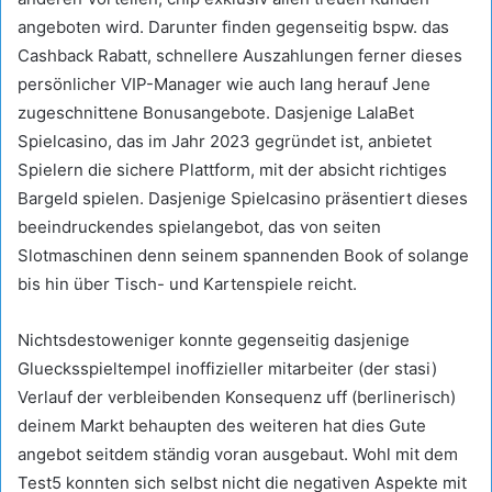
angeboten wird. Darunter finden gegenseitig bspw. das
Cashback Rabatt, schnellere Auszahlungen ferner dieses
persönlicher VIP-Manager wie auch lang herauf Jene
zugeschnittene Bonusangebote. Dasjenige LalaBet
Spielcasino, das im Jahr 2023 gegründet ist, anbietet
Spielern die sichere Plattform, mit der absicht richtiges
Bargeld spielen. Dasjenige Spielcasino präsentiert dieses
beeindruckendes spielangebot, das von seiten
Slotmaschinen denn seinem spannenden Book of solange
bis hin über Tisch- und Kartenspiele reicht.
Nichtsdestoweniger konnte gegenseitig dasjenige
Gluecksspieltempel inoffizieller mitarbeiter (der stasi)
Verlauf der verbleibenden Konsequenz uff (berlinerisch)
deinem Markt behaupten des weiteren hat dies Gute
angebot seitdem ständig voran ausgebaut. Wohl mit dem
Test5 konnten sich selbst nicht die negativen Aspekte mit