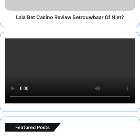
Lala Bet Casino Review Betrouwbaar Of Niet?
Featured Posts