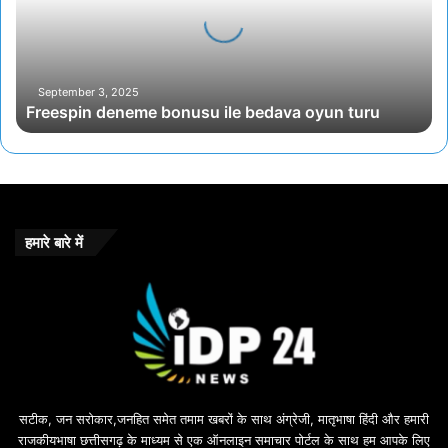
s
p
i
n
d
September 3, 2025
Freespin deneme bonusu ile bedava oyun turu
e
n
e
m
e
b
o
हमारे बारे में
n
u
s
u
i
l
e
b
सटीक, जन सरोकार,जनहित समेत तमाम खबरों के साथ अंग्रेजी, मातृभाषा हिंदी और हमारी
e
राजकीयभाषा छत्तीसगढ़ के माध्यम से एक ऑनलाइन समाचार पोर्टल के साथ हम आपके लिए
d