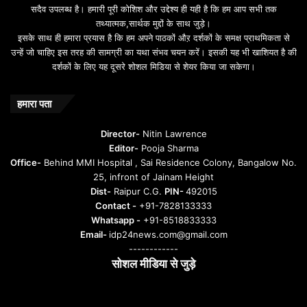
सदैव उपलब्ध है। हमारी पूरी कोशिश और उद्देश्य ही यही है कि हम आप सभी तक
a
तथ्यात्मक,सार्थक मुद्दों के साथ जुड़े।
v
इसके साथ ही हमारा प्रयास है कि हम अपने पाठकों औऱ दर्शकों के समक्ष प्राथमिकता से
a
उन्हें जो चाहिए इस तरह की सामग्री का यथा संभव चयन करें। इसकी यह भी खाशियत है की
o
दर्शकों के लिए यह दूसरे शोशल मिडिया से शेयर किया जा सकेगा।
y
u
n
हमारा पता
t
u
Director-
Nitin Lawrence
r
Editor-
Pooja Sharma
u
Office-
Behind MMI Hospital , Sai Residence Colony, Bangalow No.
25, infront of Jainam Height
Dist-
Raipur C.G.
PIN-
492015
Contact -
+91-7828133333
Whatsapp -
+91-8518833333
Email-
idp24news.com@gmail.com
------------
सोशल मीडिया से जुड़े
Instagram