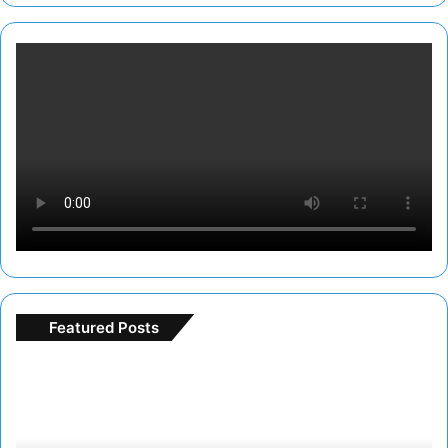
Featured Posts
F
r
e
e