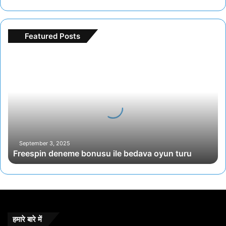
Featured Posts
F
r
e
e
s
p
i
n
d
September 3, 2025
Freespin deneme bonusu ile bedava oyun turu
e
n
e
m
e
b
o
हमारे बारे में