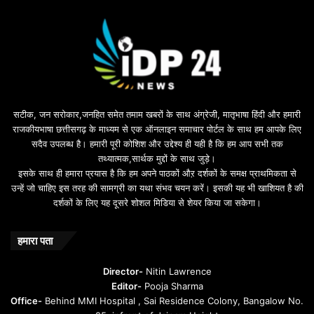
n
u
s
u
i
l
e
b
सटीक, जन सरोकार,जनहित समेत तमाम खबरों के साथ अंग्रेजी, मातृभाषा हिंदी और हमारी
e
राजकीयभाषा छत्तीसगढ़ के माध्यम से एक ऑनलाइन समाचार पोर्टल के साथ हम आपके लिए
d
सदैव उपलब्ध है। हमारी पूरी कोशिश और उद्देश्य ही यही है कि हम आप सभी तक
a
तथ्यात्मक,सार्थक मुद्दों के साथ जुड़े।
v
इसके साथ ही हमारा प्रयास है कि हम अपने पाठकों औऱ दर्शकों के समक्ष प्राथमिकता से
a
उन्हें जो चाहिए इस तरह की सामग्री का यथा संभव चयन करें। इसकी यह भी खाशियत है की
o
दर्शकों के लिए यह दूसरे शोशल मिडिया से शेयर किया जा सकेगा।
y
u
n
हमारा पता
t
u
Director-
Nitin Lawrence
r
Editor-
Pooja Sharma
u
Office-
Behind MMI Hospital , Sai Residence Colony, Bangalow No.