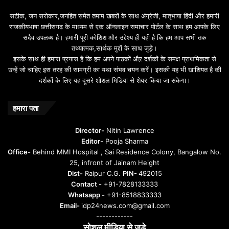
b
सटीक, जन सरोकार,जनहित समेत तमाम खबरों के साथ अंग्रेजी, मातृभाषा हिंदी और हमारी
e
राजकीयभाषा छत्तीसगढ़ के माध्यम से एक ऑनलाइन समाचार पोर्टल के साथ हम आपके लिए
d
सदैव उपलब्ध है। हमारी पूरी कोशिश और उद्देश्य ही यही है कि हम आप सभी तक
a
तथ्यात्मक,सार्थक मुद्दों के साथ जुड़े।
v
इसके साथ ही हमारा प्रयास है कि हम अपने पाठकों औऱ दर्शकों के समक्ष प्राथमिकता से
a
उन्हें जो चाहिए इस तरह की सामग्री का यथा संभव चयन करें। इसकी यह भी खाशियत है की
o
दर्शकों के लिए यह दूसरे शोशल मिडिया से शेयर किया जा सकेगा।
y
u
n
हमारा पता
t
u
Director-
Nitin Lawrence
r
Editor-
Pooja Sharma
u
Office-
Behind MMI Hospital , Sai Residence Colony, Bangalow No.
25, infront of Jainam Height
Dist-
Raipur C.G.
PIN-
492015
Contact -
+91-7828133333
Whatsapp -
+91-8518833333
Email-
idp24news.com@gmail.com
------------
सोशल मीडिया से जुड़े