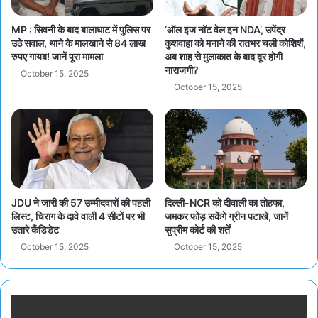
MP : सिवनी के बाद बालाघाट में पुलिस पर
‘ऑल इज नॉट वेल इन NDA’, उपेंद्र
उठे सवाल, थाने के मालखाने से 84 लाख
कुशवाहा को मनाने की रातभर चली कोशिशें,
रुपए गायब! जानें पूरा मामला
अब शाह से मुलाकात के बाद दूर होगी
नाराजगी?
October 15, 2025
October 15, 2025
JDU ने जारी की 57 उम्मीदवारों की पहली
दिल्ली-NCR को दीवाली का तोहफा,
लिस्ट, चिराग के दावे वाली 4 सीटों पर भी
जमकर फोड़ सकेंगे ग्रीन पटाखे, जानें
उतारे कैंडिडेट
सुप्रीम कोर्ट की शर्तें
October 15, 2025
October 15, 2025