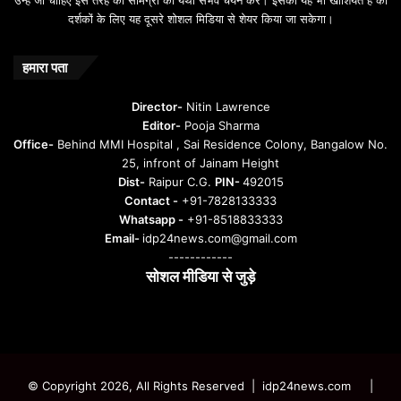
o
दर्शकों के लिए यह दूसरे शोशल मिडिया से शेयर किया जा सकेगा।
y
u
n
हमारा पता
t
u
Director-
Nitin Lawrence
r
Editor-
Pooja Sharma
u
Office-
Behind MMI Hospital , Sai Residence Colony, Bangalow No.
25, infront of Jainam Height
Dist-
Raipur C.G.
PIN-
492015
Contact -
+91-7828133333
Whatsapp -
+91-8518833333
Email-
idp24news.com@gmail.com
------------
सोशल मीडिया से जुड़े
Instagram
Facebook
Twitter
YouTube
© Copyright 2026, All Rights Reserved | idp24news.com
|