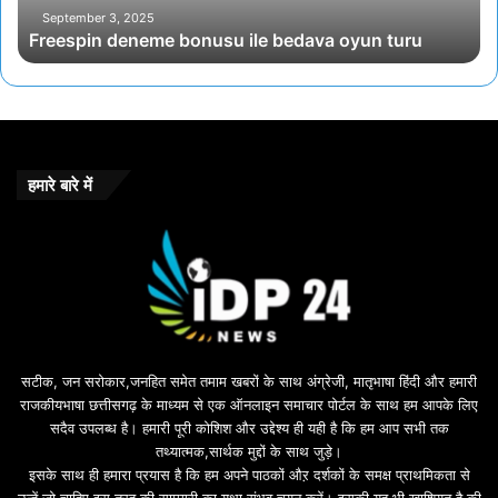
d
September 3, 2025
Freespin deneme bonusu ile bedava oyun turu
e
n
e
m
e
b
o
हमारे बारे में
n
u
s
u
i
l
e
b
सटीक, जन सरोकार,जनहित समेत तमाम खबरों के साथ अंग्रेजी, मातृभाषा हिंदी और हमारी
e
राजकीयभाषा छत्तीसगढ़ के माध्यम से एक ऑनलाइन समाचार पोर्टल के साथ हम आपके लिए
d
सदैव उपलब्ध है। हमारी पूरी कोशिश और उद्देश्य ही यही है कि हम आप सभी तक
a
तथ्यात्मक,सार्थक मुद्दों के साथ जुड़े।
v
इसके साथ ही हमारा प्रयास है कि हम अपने पाठकों औऱ दर्शकों के समक्ष प्राथमिकता से
a
उन्हें जो चाहिए इस तरह की सामग्री का यथा संभव चयन करें। इसकी यह भी खाशियत है की